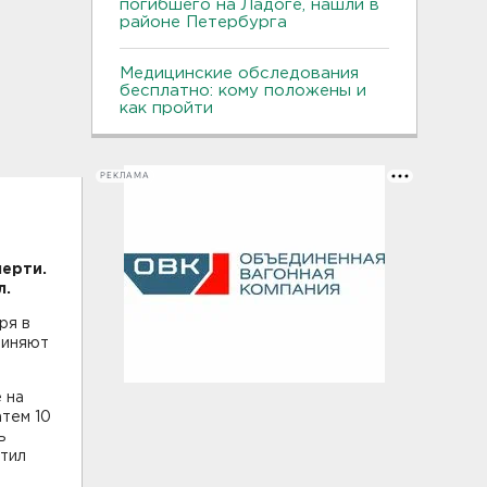
погибшего на Ладоге, нашли в
районе Петербурга
Медицинские обследования
бесплатно: кому положены и
как пройти
РЕКЛАМА
мерти.
л.
ря в
виняют
 на
атем 10
ь
атил