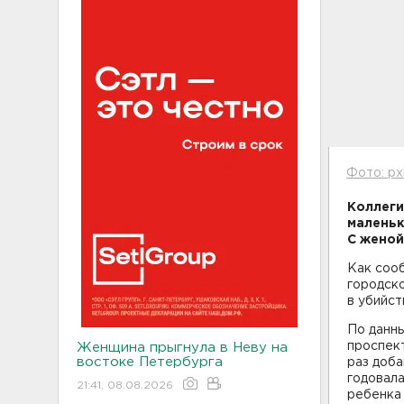
Фото: px
Коллеги
маленьк
С женой
Как соо
городск
в убийст
По данны
проспект
Женщина прыгнула в Неву на
востоке Петербурга
раз доба
годовала
21:41, 08.08.2026
ребенка 