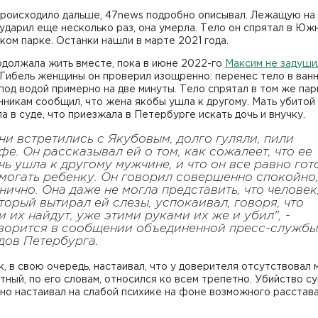
 происходило дальше, 47news подробно описывал. Лежащую на
ударил еще несколько раз, она умерла. Тело он спрятал в Юж
ом парке. Останки нашли в марте 2021 года.
одолжала жить вместе, пока в июне 2022-го
Максим не задуши
 Гибель женщины он проверил изощренно: перенес тело в ван
под водой примерно на две минуты. Тело спрятал в том же пар
никам сообщил, что жена якобы ушла к другому. Мать убитой
а в суде, что приезжала в Петербурге искать дочь и внучку.
ни встретились с Якубовым, долго гуляли, пили
фе. Он рассказывал ей о том, как сожалеет, что ее
чь ушла к другому мужчине, и что он все равно гот
могать ребенку. Он говорил совершенно спокойно
нично. Она даже не могла представить, что человек
торый вытирал ей слезы, успокаивал, говоря, что
и их найдут, уже этими руками их же и убил", -
ворится в сообщении объединенной пресс-службы
дов Петербурга.
, в свою очередь, настаивал, что у доверителя отсутствовал 
ный, по его словам, относился ко всем трепетно. Убийство су
 но настаивал на слабой психике на фоне возможного расстава