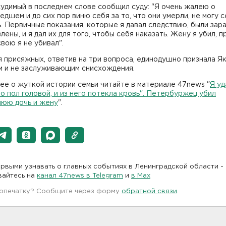
удимый в последнем слове сообщил суду: "Я очень жалею о
дшем и до сих пор виню себя за то, что они умерли, не могу 
. Первичные показания, которые я давал следствию, были зар
лены, и я дал их для того, чтобы себя наказать. Жену я убил, п
свою я не убивал".
 присяжных, ответив на три вопроса, единодушно признала Я
м и не заслуживающим снисхождения.
е о жуткой истории семьи читайте в материале 47news "
Я уд
о пол головой, и из него потекла кровь". Петербуржец убил
нюю дочь и жену
".
рвыми узнавать о главных событиях в Ленинградской области -
вайтесь на
канал 47news в Telegram
и
в Maх
 опечатку? Сообщите через форму
обратной связи
.