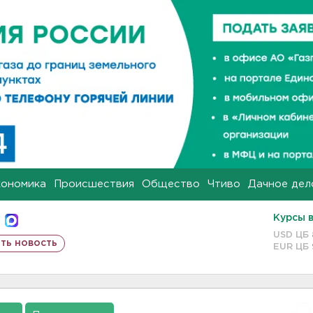
кономика
Происшествия
Общество
Чтиво
Дачное дел
Курсы 
USD ЦБ
ть новость
EUR ЦБ