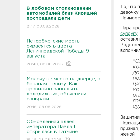
То, что
В лобовом столкновении
девочку 
автомобилей близ Киришей
пострадали дети
Приморск
21:17, 08.08.2026
Пара пр
супругу
.
оставил 
Петербургские мосты
Родствен
окрасятся в цвета
вспомнил
Ленинградской Победы 9
августа
"О
20:48, 08.08.2026
ко
до
по
Молоку не место на дверце, а
ци
бананам – внизу. Как
правильно заполнять
ко
холодильник, объяснили
он
санврачи
го
су
20:16, 08.08.2026
Защитник
Обновленная аллея
Подзащит
императора Павла I
признал,
открылась в Гатчине
женой.
19:46, 08.08.2026