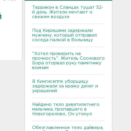
Террикон в Сланцах тушат 52-
й день. Жители мечтают о
й
свежем воздухе
Под Киришами задержали
мужчину, который отправил
соседа палкой в больницу
"Хотел проверить на
прочность". Житель Соснового
Бора оторвал руку памятнику
воинам
В Кингисеппе уборщицу
задержали за кражу денег и
украшений
Найдено тело девятилетнего
мальчика, пропавшего в
Новогорелово. Он утонул
Обезглавленное тело дайвера,