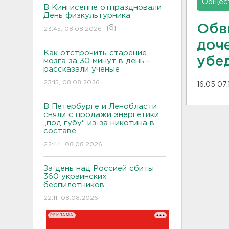
Общес
В Кингисеппе отпраздновали
День физкультурника
Обв
23:45, 08.08.2026
доч
Как отстрочить старение
убе
мозга за 30 минут в день –
рассказали ученые
23:15, 08.08.2026
16:05 07
В Петербурге и Ленобласти
сняли с продажи энергетики
„под губу“ из-за никотина в
составе
22:44, 08.08.2026
За день над Россией сбиты
360 украинских
беспилотников
22:11, 08.08.2026
РЕКЛАМА