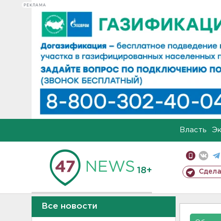
РЕКЛАМА
Власть
Э
18+
Сдела
Все новости