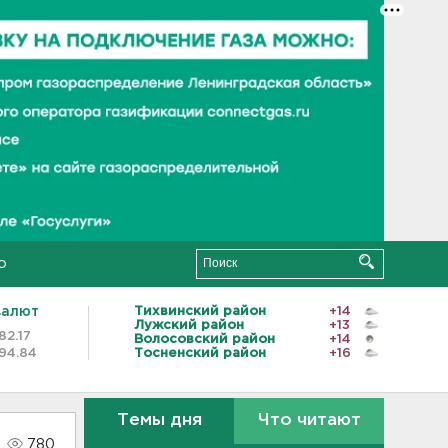
о
валют
Тихвинский район
+14
Лужский район
+13
82.17
Волосовский район
+14
94.84
Тосненский район
+16
Темы дня
Что читают
780