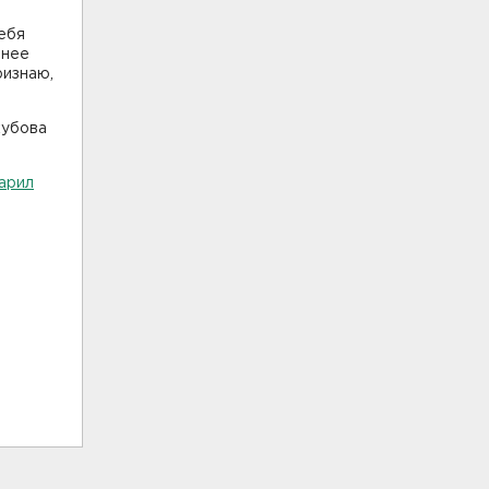
себя
анее
ризнаю,
кубова
арил