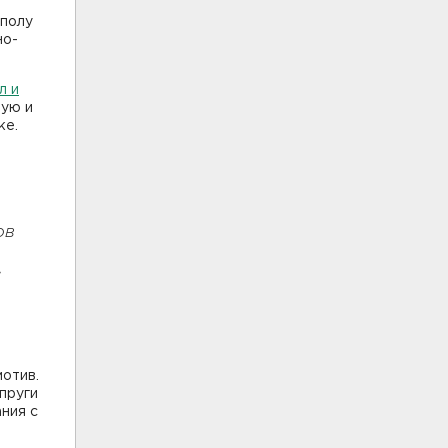
 полу
но-
л и
ную и
ке.
ов
,
,
мотив.
пруги
ния с