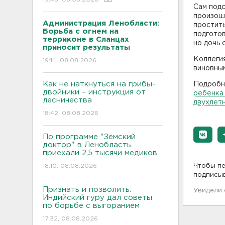
Сам подс
произоше
Администрация Ленобласти:
простить
Борьба с огнем на
подготов
терриконе в Сланцах
но дочь 
приносит результаты
Коллегия
19:14, 08.08.2026
виновны
Как не наткнуться на грибы-
Подробне
двойники – инструкция от
ребенка 
лесничества
двухлет
18:42, 08.08.2026
По программе "Земский
доктор" в Ленобласть
приехали 2,5 тысячи медиков
18:10, 08.08.2026
Чтобы пе
подписы
Признать и позволить.
Увидели
Индийский гуру дал советы
по борьбе с выгоранием
17:32, 08.08.2026