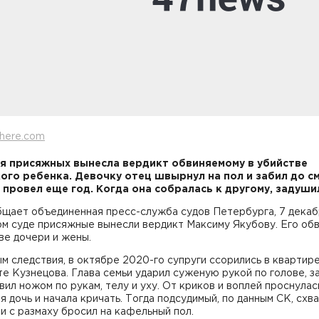
here.com
я присяжных вынесла вердикт обвиняемому в убийстве
ого ребенка. Девочку отец швырнул на пол и забил до с
 провел еще год. Когда она собралась к другому, задуши
бщает объединенная пресс-служба судов Петербурга, 7 декаб
ом суде присяжные вынесли вердикт Максиму Якубову. Его об
ве дочери и жены.
м следствия, в октябре 2020-го супруги ссорились в квартире
е Кузнецова. Глава семьи ударил суженую рукой по голове, з
вил ножом по рукам, телу и уху. От криков и воплей проснулас
я дочь и начала кричать. Тогда подсудимый, по данным СК, схв
и с размаху бросил на кафельный пол.