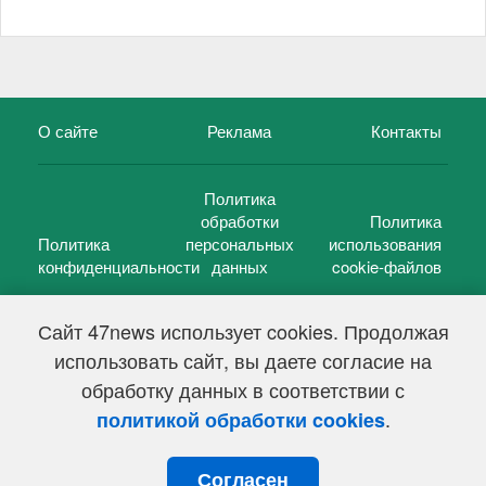
О сайте
Реклама
Контакты
Политика
обработки
Политика
Политика
персональных
использования
конфиденциальности
данных
cookie-файлов
Сайт 47news использует cookies. Продолжая
использовать сайт, вы даете согласие на
©
47 новостей (47 news)
2005 — 2026 г.
обработку данных в соответствии с
Свидетельство о регистрации СМИ Эл № ФС 77-39848, выдано
Федеральной службой по надзору в сфере связи,
.
политикой обработки cookies
информационных технологий и массовых коммуникаций
(Роскомнадзор) от 18 мая 2010г.
Согласен