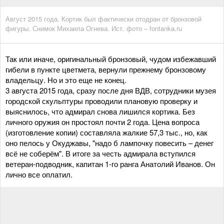
Август 2015 года. Кортик был фактически отодран от бронзовой
фигуры. Снимок Михаила Огнева. Ист. фото – fontanka.ru
Так или иначе, оригинальный бронзовый, чудом избежавший
гибели в пункте цветмета, вернули прежнему бронзовому
владельцу. Но и это еще не конец.
3 августа 2015 года, сразу после дня ВДВ, сотрудники музея
городской скульптуры проводили плановую проверку и
выяснилось, что адмирал снова лишился кортика. Без
личного оружия он простоял почти 2 года. Цена вопроса
(изготовление копии) составляла жалкие 57,3 тыс., но, как
оно пелось у Окуджавы, "надо б лампочку повесить – денег
всё не соберём". В итоге за честь адмирала вступился
ветеран-подводник, капитан 1-го ранга Анатолий Иванов. Он
лично все оплатил.