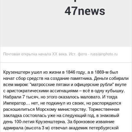
Почтовая открытка начала ХХ века. Ист. фото - russiainphoto.ru
Крузенштерн ушел из жизни в 1846 году, а в 1869-м был
начат сбор средств на создание памятника. Деньги собирали
всем миром: "матросские пятаки и офицерские рубли" вкупе
с аристократическими ассигнациями – всё в одну кубышку.
Набрали 7 тысяч, но этого оказалось маловато. И тогда
Император… нет, не подкинул из своих, но распорядился
раскошелиться Морскому министерству. Торжественная
закладка состоялась уже на следующий год, в знаковый
день 100-летия Крузенштерна. За бронзовое изваяние
адмирала (высота 3 м) отвечал академик петербургской