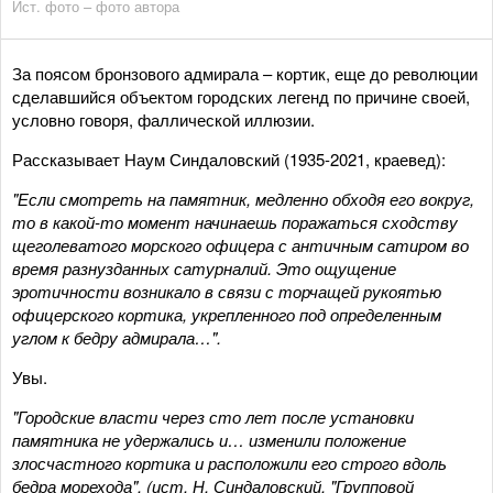
Ист. фото – фото автора
За поясом бронзового адмирала – кортик, еще до революции
сделавшийся объектом городских легенд по причине своей,
условно говоря, фаллической иллюзии.
Рассказывает Наум Синдаловский (1935-2021, краевед):
"Если смотреть на памятник, медленно обходя его вокруг,
то в какой-то момент начинаешь поражаться сходству
щеголеватого морского офицера с античным сатиром во
время разнузданных сатурналий. Это ощущение
эротичности возникало в связи с торчащей рукоятью
офицерского кортика, укрепленного под определенным
углом к бедру адмирала…".
Увы.
"Городские власти через сто лет после установки
памятника не удержались и… изменили положение
злосчастного кортика и расположили его строго вдоль
бедра морехода". (ист. Н. Синдаловский, "Групповой