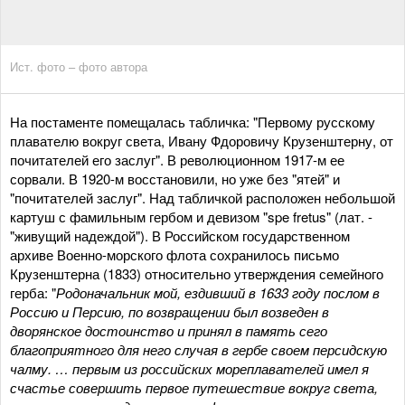
Ист. фото – фото автора
На постаменте помещалась табличка: "Первому русскому
плавателю вокруг света, Ивану Фдоровичу Крузенштерну, от
почитателей его заслуг". В революционном 1917-м ее
сорвали. В 1920-м восстановили, но уже без "ятей" и
"почитателей заслуг". Над табличкой расположен небольшой
картуш с фамильным гербом и девизом "spe fretus" (лат. -
"живущий надеждой"). В Российском государственном
архиве Военно-морского флота сохранилось письмо
Крузенштерна (1833) относительно утверждения семейного
герба: "
Родоначальник мой, ездивший в 1633 году послом в
Россию и Персию, по возвращении был возведен в
дворянское достоинство и принял в память сего
благоприятного для него случая в гербе своем персидскую
чалму. … первым из российских мореплавателей имел я
счастье совершить первое путешествие вокруг света,