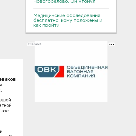
Новогорелово. Он утонул
Медицинские обследования
бесплатно: кому положены и
как пройти
РЕКЛАМА
оевиков
я
.
увшей
етной
Газе.
м
ии