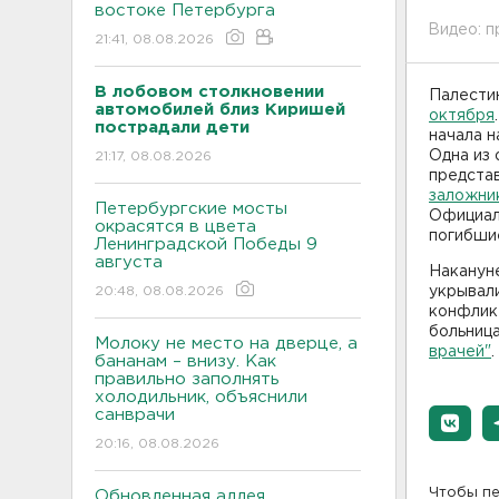
востоке Петербурга
Видео: 
21:41, 08.08.2026
В лобовом столкновении
Палести
автомобилей близ Киришей
октября
пострадали дети
начала н
Одна из
21:17, 08.08.2026
предста
заложни
Петербургские мосты
Официал
окрасятся в цвета
погибшие
Ленинградской Победы 9
августа
Накануне
20:48, 08.08.2026
укрывали
конфликт
больниц
Молоку не место на дверце, а
врачей"
.
бананам – внизу. Как
правильно заполнять
холодильник, объяснили
санврачи
20:16, 08.08.2026
Чтобы пе
Обновленная аллея