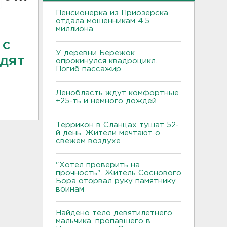
Пенсионерка из Приозерска
отдала мошенникам 4,5
миллиона
 с
У деревни Бережок
одят
опрокинулся квадроцикл.
Погиб пассажир
Ленобласть ждут комфортные
+25-ть и немного дождей
Террикон в Сланцах тушат 52-
й день. Жители мечтают о
свежем воздухе
"Хотел проверить на
прочность". Житель Соснового
Бора оторвал руку памятнику
воинам
Найдено тело девятилетнего
мальчика, пропавшего в