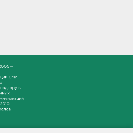
2005—
ации СМИ
но
надзору в
онных
оммуникаций
 2010г.
иалов
ской и