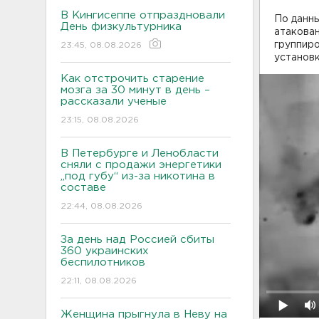
В Кингисеппе отпраздновали
По данны
День физкультурника
атакова
группиро
23:45, 08.08.2026
установ
Как отстрочить старение
мозга за 30 минут в день –
рассказали ученые
23:15, 08.08.2026
В Петербурге и Ленобласти
сняли с продажи энергетики
„под губу“ из-за никотина в
составе
22:44, 08.08.2026
За день над Россией сбиты
360 украинских
беспилотников
22:11, 08.08.2026
Женщина прыгнула в Неву на