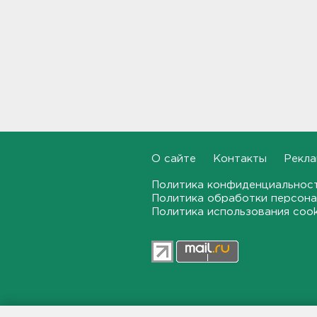
Индийский гуру дал советы
по борьбе с выгоранием
17:32, 08.08.2026
Кому полезны белые грибы,
рассказал диетолог
17:00, 08.08.2026
От шести до 25 с плюсом -
погода в Ленобласти на
воскресенье
О сайте
Контакты
Рекла
16:30, 08.08.2026
Политика конфиденциальнос
Политика обработки персона
Гаражная амнистия и
Политика использования coo
лекарства. Какие законы
вступают в силу в августе
16:00, 08.08.2026
В Белгородской области при
атаке БПЛА ранены трое, на
Ильском НПЗ число
пострадавших выросло до
47news.ru — независимое интерн