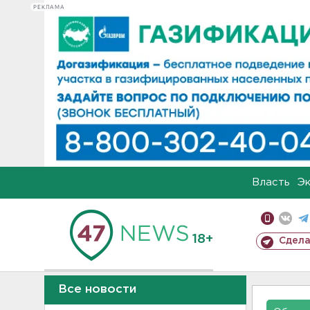
РЕКЛАМА
Власть
Э
18+
Сдела
Все новости