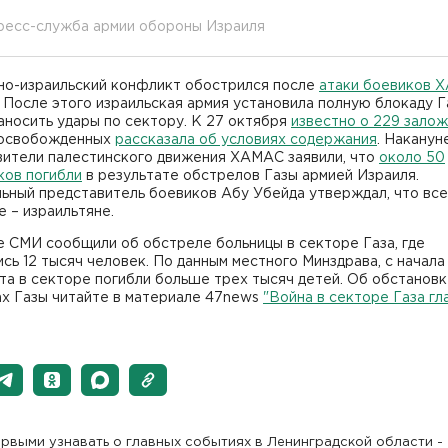
пресс-служба армии обороны Израиля
но-израильский конфликт обострился после
атаки боевиков 
. После этого израильская армия установила полную блокаду Г
аносить удары по сектору. К 27 октября
известно о 229 зало
 освобожденных
рассказала об условиях содержания
. Наканун
вители палестинского движения ХАМАС заявили, что
около 50
ков погибли
в результате обстрелов Газы армией Израиля.
ьный представитель боевиков Абу Убейда утверждал, что все
 – израильтяне.
 СМИ сообщили об обстреле больницы в секторе Газа, где
сь 12 тысяч человек. По данным местного Минздрава, с начала
а в секторе погибли больше трех тысяч детей. Об обстановк
ах Газы читайте в материале 47news
"Война в секторе Газа гл
рвыми узнавать о главных событиях в Ленинградской области -