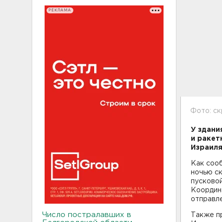
РЕКЛАМА
Фото: с
У здани
и ракет
Израиля
Как соо
ночью с
пусковой
Координ
отправле
Число постралавших в
Также п