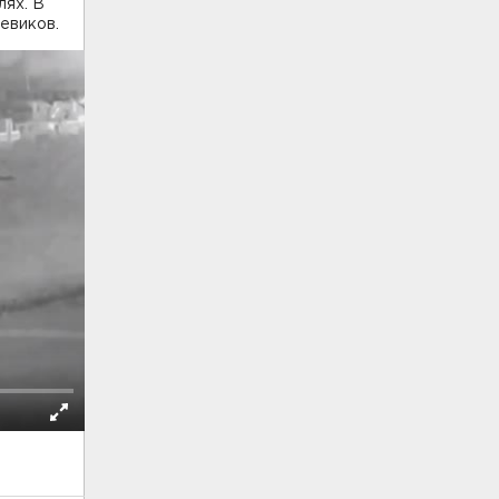
лях. В
евиков.