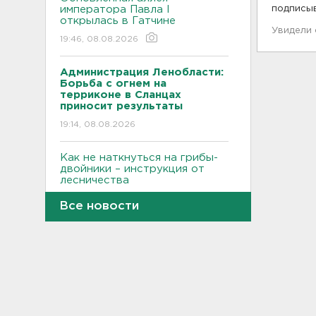
императора Павла I
подписы
открылась в Гатчине
Увидели
19:46, 08.08.2026
Администрация Ленобласти:
Борьба с огнем на
терриконе в Сланцах
приносит результаты
19:14, 08.08.2026
Как не наткнуться на грибы-
двойники – инструкция от
лесничества
18:42, 08.08.2026
Все новости
По программе "Земский
доктор" в Ленобласть
приехали 2,5 тысячи медиков
18:10, 08.08.2026
Признать и позволить.