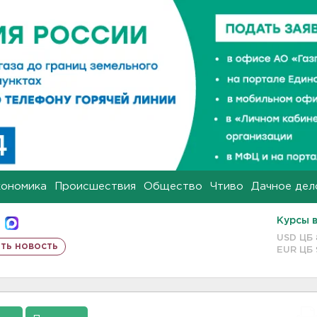
кономика
Происшествия
Общество
Чтиво
Дачное дел
Курсы 
USD ЦБ
ть новость
EUR ЦБ