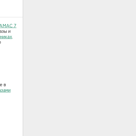
ХАМАС 7
азы и
жниках
.
е
е в
азами