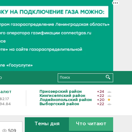
о
валют
Приозерский район
+24
Кингисеппский район
+22
82.17
Лодейнопольский район
+20
94.84
Выборгский район
+22
Темы дня
Что читают
509