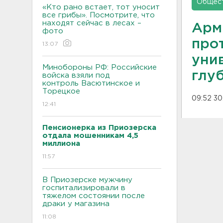
Общес
«Кто рано встает, тот уносит
все грибы». Посмотрите, что
находят сейчас в лесах –
Арм
фото
про
13:07
унив
Минобороны РФ: Российские
глуб
войска взяли под
контроль Васютинское и
Торецкое
09:52 30
12:41
Пенсионерка из Приозерска
отдала мошенникам 4,5
миллиона
11:57
В Приозерске мужчину
госпитализировали в
тяжелом состоянии после
драки у магазина
11:08