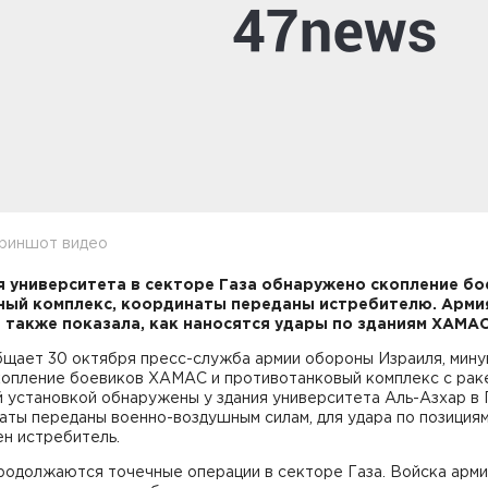
криншот видео
я университета в секторе Газа обнаружено скопление б
ный комплекс, координаты переданы истребителю. Арми
 также показала, как наносятся удары по зданиям ХАМАС
бщает 30 октября пресс-служба армии обороны Израиля, мин
копление боевиков ХАМАС и противотанковый комплекс с рак
 установкой обнаружены у здания университета Аль-Азхар в 
аты переданы военно-воздушным силам, для удара по позиция
н истребитель.
родолжаются точечные операции в секторе Газа. Войска арм