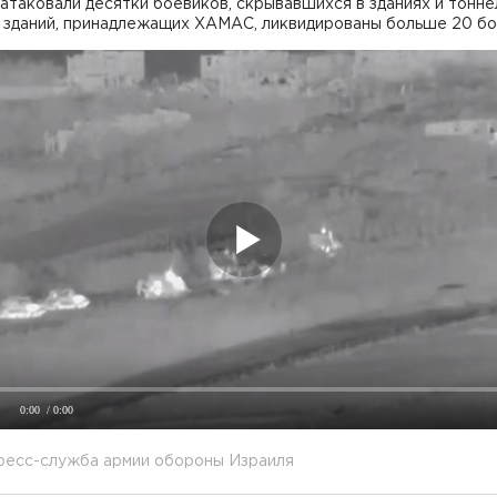
атаковали десятки боевиков, скрывавшихся в зданиях и тонне
з зданий, принадлежащих ХАМАС, ликвидированы больше 20 бо
0:00
/ 0:00
пресс-служба армии обороны Израиля