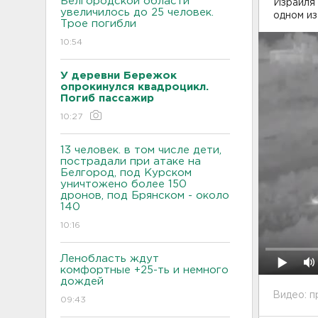
Белгородской области
Израиля 
увеличилось до 25 человек.
одном и
Трое погибли
10:54
У деревни Бережок
опрокинулся квадроцикл.
Погиб пассажир
10:27
13 человек. в том числе дети,
пострадали при атаке на
Белгород, под Курском
уничтожено более 150
дронов, под Брянском - около
140
10:16
Ленобласть ждут
комфортные +25-ть и немного
дождей
Видео: 
09:43