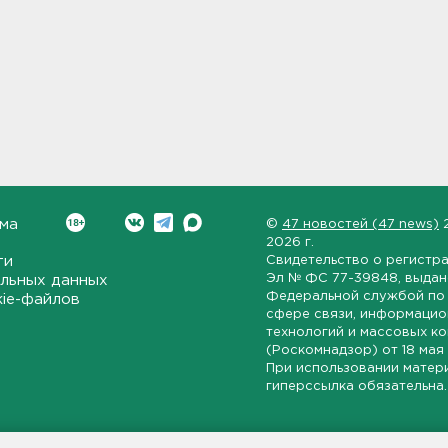
ма
©
47 новостей (47 news)
2026 г.
ти
Свидетельство о регистр
Эл № ФС 77-39848
, выда
льных данных
Федеральной службой по 
kie-файлов
сфере связи, информаци
технологий и массовых к
(Роскомнадзор) от
18 мая
При использовании матер
гиперссылка обязательна.
ет-издание, направленное на всестороннее освещение политиче