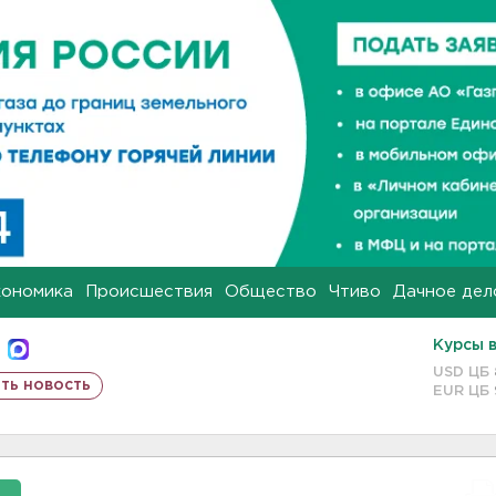
кономика
Происшествия
Общество
Чтиво
Дачное дел
Курсы 
USD ЦБ
ть новость
EUR ЦБ