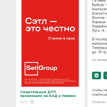
Гатчина 
Выборг -4
Кингисепп
Бокситог
Волхов -2
Кириши -
Лодейное
Луга -4.
В после
изморозь
Температу
до -15 г
по мате
Чтобы пе
Смертельное ДТП
подписы
произошло на КАД у Низино
18:23
Увидели