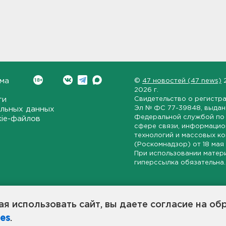
ма
©
47 новостей (47 news)
2026 г.
ти
Свидетельство о регистр
Эл № ФС 77-39848
, выда
льных данных
Федеральной службой по 
kie-файлов
сфере связи, информаци
технологий и массовых к
(Роскомнадзор) от
18 мая
При использовании матер
гиперссылка обязательна.
ет-издание, направленное на всестороннее освещение политиче
ской области, экономической и инвестиционной активности в ре
я использовать сайт, вы даете согласие на об
7 новостей» станет популярной и конструктивной площадкой дл
es
.
оисходят в 47-м регионе России.