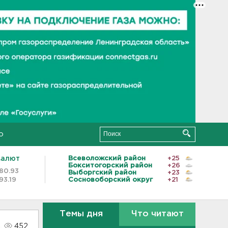
о
валют
Всеволожский район
+25
Бокситогорский район
+26
80.93
Выборгский район
+23
93.19
Сосновоборский округ
+21
Темы дня
Что читают
452