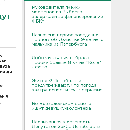
Руководителя ячейки
мормонов из Выборга
дут
задержали за финансирование
ФБК*
Назначено первое заседание
по делу об убийстве 9-летнего
мальчика из Петербурга
я.
Лобовая авария собрала
ег.
пробку больше 8 км на "Коле"
духа
- фото
ами до
Жителей Ленобласти
предупреждают, что погода
ое
завтра испортится, и серьезно
ем в
,
Во Всеволожском районе
ищут девушку-волонтера
Неслыханная жестокость.
Депутатов ЗакСа Ленобласти