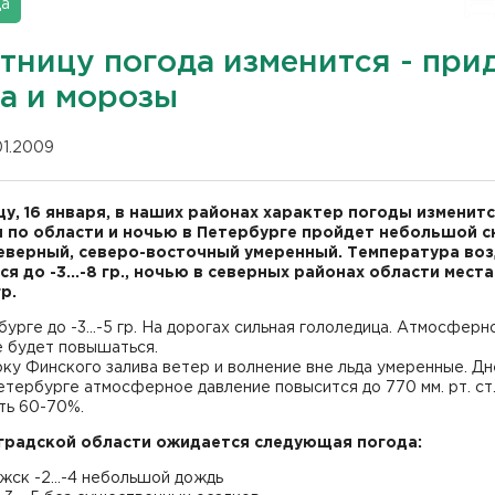
да
тницу погода изменится - при
га и морозы
01.2009
цу, 16 января, в наших районах характер погоды изменитс
 по области и ночью в Петербурге пройдет небольшой сн
еверный, северо-восточный умеренный. Температура воз
ся до -3...-8 гр., ночью в северных районах области мест
гр.
урге до -3...-5 гр. На дорогах сильная гололедица. Атмосферн
е будет повышаться.
ку Финского залива ветер и волнение вне льда умеренные. Дн
тербурге атмосферное давление повысится до 770 мм. рт. ст.
ть 60-70%.
градской области ожидается следующая погода:
ск -2...-4 небольшой дождь