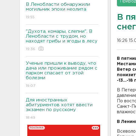
Приро
В Ленобласти обнаружили
могильник эпохи неолита
В пя
19:55
сне
"Духота, комары, слепни". В
Ленобласти с трудом, но
16:26 15.
находят грибы и ягоды в лесу
19:36
В пятни
Ученые пришли к выводу, что
Местами
дача или проживание рядом с
Ветер с
парком спасает от этой
понизит
болезни
-13...-18 
19:07
В Петерб
давлени
Для иностранных
По восто
абитуриентов хотят ввести
Санкт-Пе
экзамен по русскому
влажнос
18:49
В Ленин
РЕКЛАМА
Всеволож