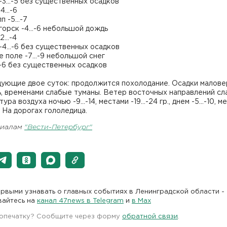
-3...-5 без существенных осадков
...-6
 -5...-7
орск -4...-6 небольшой дождь
...-4
4...-6 без существенных осадков
 поле -7...-9 небольшой снег
..-6 без существенных осадков
дующие двое суток: продолжится похолодание. Осадки малове
, временами слабые туманы. Ветер восточных направлений сл
ра воздуха ночью -9...-14, местами -19...-24 гр., днем -5...-10, 
р. На дорогах гололедица.
риалам
"Вести-Петербург"
рвыми узнавать о главных событиях в Ленинградской области -
вайтесь на
канал 47news в Telegram
и
в Maх
 опечатку? Сообщите через форму
обратной связи
.