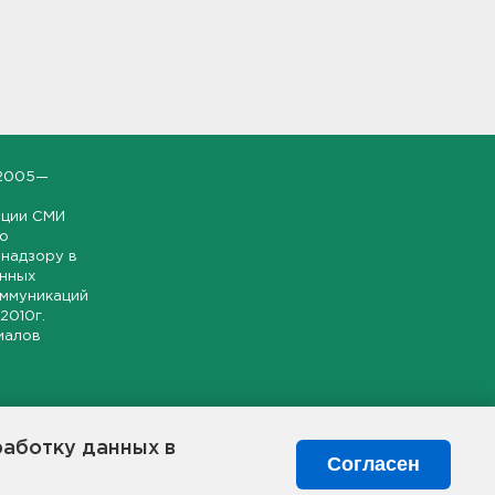
2005—
ации СМИ
но
надзору в
онных
оммуникаций
 2010г.
иалов
ской и
гионе.
работку данных в
я свободного
Согласен