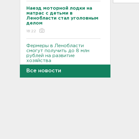
Наезд моторной лодки на
матрас с детьми в
Ленобласти стал уголовным
делом
18:22
Фермеры в Ленобласти
смогут получить до 8 млн
рублей на развитие
хозяйства
18:07
Все новости
На "Сортавалу" съехались
спасатели и дорожники.
Отрабатывали легенду о
крупном ДТП
17:50
В пятницу вузы публикуют
списки. Ленобласть подвела
итоги приемной
кампании-2026