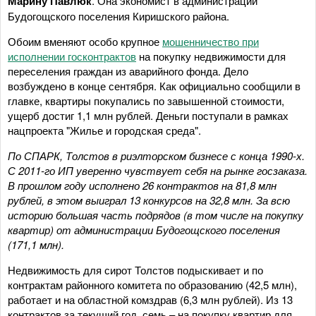
Марину Павлюк
. Она экономист в администрации
Будогощского поселения Киришского района.
Обоим вменяют особо крупное
мошенничество при
исполнении госконтрактов
на покупку недвижимости для
переселения граждан из аварийного фонда. Дело
возбуждено в конце сентября. Как официально сообщили в
главке, квартиры покупались по завышенной стоимости,
ущерб достиг 1,1 млн рублей. Деньги поступали в рамках
нацпроекта "Жилье и городская среда".
По СПАРК, Толстов в риэлторском бизнесе с конца 1990-х.
С 2011-го ИП уверенно чувствует себя на рынке госзаказа.
В прошлом году исполнено 26 контрактов на 81,8 млн
рублей, в этом выиграл 13 конкурсов на 32,8 млн. За всю
историю большая часть подрядов (в том числе на покупку
квартир) от администрации Будогощского поселения
(171,1 млн).
Недвижимость для сирот Толстов подыскивает и по
контрактам районного комитета по образованию (42,5 млн),
работает и на областной комздрав (6,3 млн рублей). Из 13
контрактов за текущий год, семь – на покупку квартир для