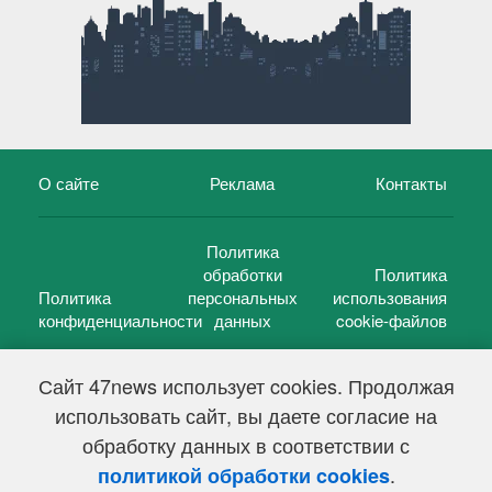
О сайте
Реклама
Контакты
Политика
обработки
Политика
Политика
персональных
использования
конфиденциальности
данных
cookie-файлов
Сайт 47news использует cookies. Продолжая
использовать сайт, вы даете согласие на
©
47 новостей (47 news)
2005 — 2026 г.
обработку данных в соответствии с
Свидетельство о регистрации СМИ Эл № ФС 77-39848, выдано
Федеральной службой по надзору в сфере связи,
.
политикой обработки cookies
информационных технологий и массовых коммуникаций