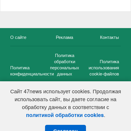
О сайте
Реклама
Контакты
Политика
обработки
Политика
Политика
персональных
использования
конфиденциальности
данных
cookie-файлов
Сайт 47news использует cookies. Продолжая
использовать сайт, вы даете согласие на
©
47 новостей (47 news)
2005 — 2026 г.
обработку данных в соответствии с
Свидетельство о регистрации СМИ Эл № ФС 77-39848, выдано
Федеральной службой по надзору в сфере связи,
.
политикой обработки cookies
информационных технологий и массовых коммуникаций
(Роскомнадзор) от 18 мая 2010г.