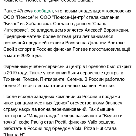
Ранее 47news
сообщал
, что новым владельцем гореловских
ООО "Понссе" и ООО "Понссе-Центр" стала компания
"Бизон" из Хабаровска. Согласно данным "Спарк
Интерфакс", её владельцем является Алексей Воронкевич.
Предприниматель более пятнадцати лет занимался
розничной продажей техники Ponsse на Дальнем Востоке.
Свой экспорт в Россию финская Ponsse приостановила ещё
в марте 2022 года.
Фирменный учебно-сервисный центр в Горелово был открыт
в 2019 году. Также у компании были сервисные центры в
Тихвине, Томске, Питкяранте, Сегеже. В России работало
более 2 тысяч лесозаготовительных машин Ponsse.
После исхода западных компаний из России и продажи
иностранцами местных "дочек" отечественному бизнесу,
страну накрыла волна переименований. Так бывшие
рестораны "Макдональдс" теперь называются "Вкусно и
точка", кофе Paulig стал Poetti, финская Valio решила
работать в России под брендом Viola, Pizza Hut стала
"Пицца Н".