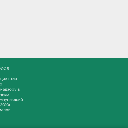
2005—
ации СМИ
но
надзору в
онных
оммуникаций
 2010г.
иалов