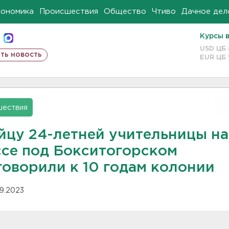
кономика
Происшествия
Общество
Чтиво
Дачное дел
Курсы 
USD ЦБ
ть новость
EUR ЦБ
шествия
йцу 24-летней учительницы на
ссе под Бокситогорском
говорили к 10 годам колонии
09.2023