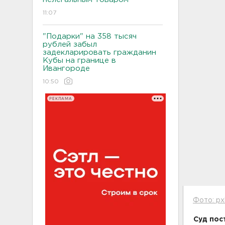
11:07
"Подарки" на 358 тысяч
рублей забыл
задекларировать гражданин
Кубы на границе в
Ивангороде
10:50
РЕКЛАМА
Фото: px
Суд пос