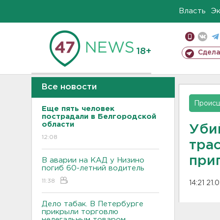
Власть
Э
18+
Сдела
Все новости
Проис
Еще пять человек
пострадали в Белгородской
области
Уби
12:08
тра
при
В аварии на КАД у Низино
погиб 60-летний водитель
11:38
14:21 21.
Дело табак. В Петербурге
прикрыли торговлю
нелегальным товаром