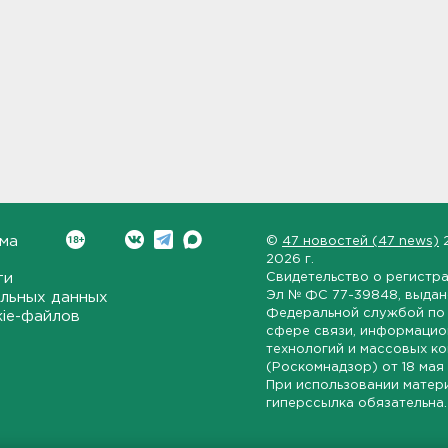
ма
©
47 новостей (47 news)
2026 г.
ти
Свидетельство о регистр
Эл № ФС 77-39848
, выда
льных данных
Федеральной службой по 
kie-файлов
сфере связи, информаци
технологий и массовых к
(Роскомнадзор) от
18 мая
При использовании матер
гиперссылка обязательна.