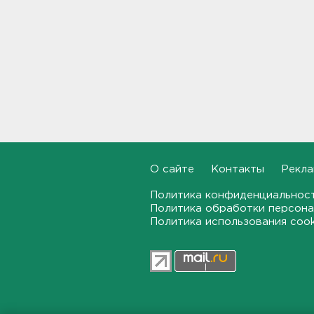
08:40
На территории школы в
Таиланде произошла
стрельба: есть жертвы и
пострадавшие
08:12
Объект Wildberries
загорелся в Екатеринбурге
07:43
О сайте
Контакты
Рекла
От панической атаки до
сердца. На что указывает пот
Политика конфиденциальнос
Политика обработки персона
23:03, 06.08.2026
Политика использования coo
Староладожскую крепость
реставрируют. Как
собираются достроить
Тайничную башню
22:30, 06.08.2026