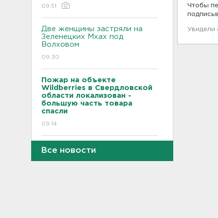
Чтобы пе
09:51
подписы
Две женщины застряли на
Увидели
Зеленецких Мхах под
Волховом
09:30
Пожар на объекте
Wildberries в Свердловской
области локализован -
большую часть товара
спасли
09:14
В Новогорелово ищут 9-
Все новости
летнего мальчика
08:55
В ЖК Петербурга вспыхнул
мощный пожар – горели
машины на парковке