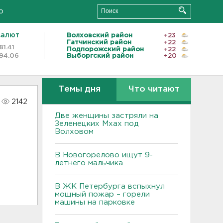
о
валют
Волховский район
+23
Гатчинский район
+22
81.41
Подпорожский район
+22
94.06
Выборгский район
+20
Темы дня
Что читают
2142
Две женщины застряли на
Зеленецких Мхах под
Волховом
В Новогорелово ищут 9-
летнего мальчика
В ЖК Петербурга вспыхнул
мощный пожар – горели
машины на парковке