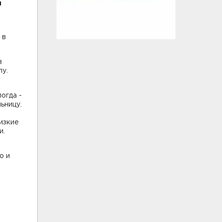
я
 в
в
лу.
огда -
ьницу.
изкие
и.
о и