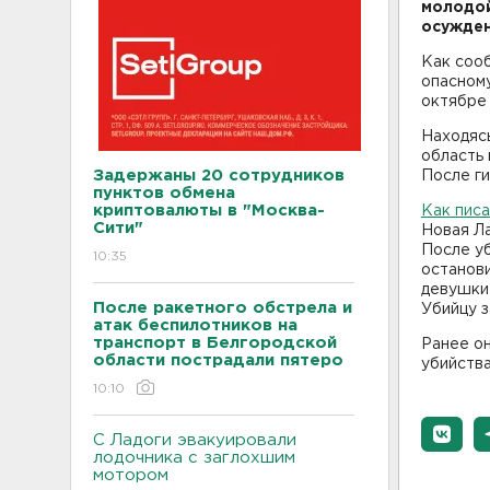
молодой
осужден
Как сооб
опасному
октябре
Находясь
область 
Задержаны 20 сотрудников
После ги
пунктов обмена
криптовалюты в "Москва-
Как пис
Сити"
Новая Ла
После уб
10:35
останови
девушки 
После ракетного обстрела и
Убийцу з
атак беспилотников на
транспорт в Белгородской
Ранее он
области пострадали пятеро
убийства
10:10
С Ладоги эвакуировали
лодочника с заглохшим
мотором