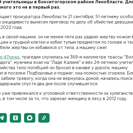
 учительницы в Бокситогорском районе Ленобласти. Дл
ного это не в первый раз.
щает прокуратура Ленобласти 21 сентября, 51-летнему особо
 рецидивисту вынесен приговор по делу об убийстве девушки
 2022 года.
 в своей машине, он не менее пяти раз ударил жертву ножом 
шеи и грудной клетки и избил тупым предметом по голове и те
бели жертвы он избавился от тела, а машину сжег.
ал 47news
, трагедия случилась на 369-м километре трассы "Вол
дога", мужчина ехал на "Ладе Калине" и вёз 24-летнюю учител
ийства тело погибшей он бросил в канаве у дороги, машину
л в поселке Подборовье и поджег, она полностью сгорела. Бл
забили тревогу, когда она не вернулась домой, начались поиск
адержали спустя два дня после случившегося.
 уже привлекался к уголовной ответственности за хулиганств
, в том числе за то, что зарезал женщину в лесу в 2012 году.