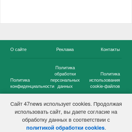
О сайте
Реклама
Контакты
Политика
обработки
Политика
Политика
персональных
использования
конфиденциальности
данных
cookie-файлов
Сайт 47news использует cookies. Продолжая
использовать сайт, вы даете согласие на
©
47 новостей (47 news)
2005 — 2026 г.
обработку данных в соответствии с
Свидетельство о регистрации СМИ Эл № ФС 77-39848, выдано
Федеральной службой по надзору в сфере связи,
.
политикой обработки cookies
информационных технологий и массовых коммуникаций