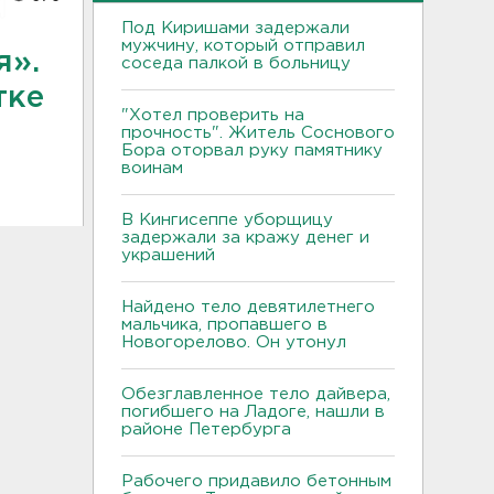
Под Киришами задержали
мужчину, который отправил
я».
соседа палкой в больницу
тке
"Хотел проверить на
прочность". Житель Соснового
Бора оторвал руку памятнику
воинам
В Кингисеппе уборщицу
задержали за кражу денег и
украшений
Найдено тело девятилетнего
мальчика, пропавшего в
Новогорелово. Он утонул
Обезглавленное тело дайвера,
погибшего на Ладоге, нашли в
районе Петербурга
Рабочего придавило бетонным