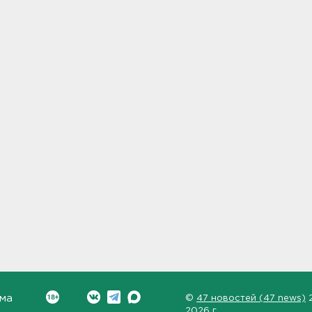
ма
©
47 новостей (47 news)
2026 г.