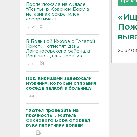
Проис
После пожара на складе
“Ленты” в Красном Бору в
магазинах сократился
«Ищу
ассортимент
Пож
12:35
выв
В Большой Ижоре с "Агатой
Кристи" отметят день
20:52 08
Ломоносовского района, в
Рощино - день поселка
12:05
Под Киришами задержали
мужчину, который отправил
соседа палкой в больницу
11:44
"Хотел проверить на
прочность". Житель
Соснового Бора оторвал
руку памятнику воинам
11:15