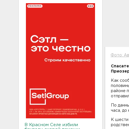
РЕКЛАМА
Фото: А
Спасате
Приозер
Как соо
половины
районе 
отправи
По данн
часа, до
К шести
В Красном Селе избили
родстве