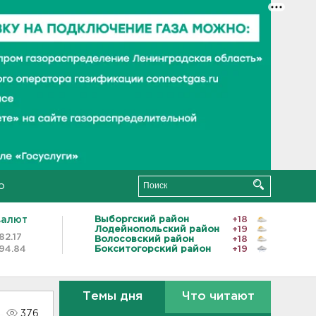
о
валют
Выборгский район
+18
Лодейнопольский район
+19
82.17
Волосовский район
+18
94.84
Бокситогорский район
+19
Темы дня
Что читают
376