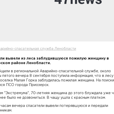
варийно-спасательная служба Ленобласти
ли вывели из леса заблудившуюся пожилую женщину в
ском районе Ленобласти.
бщили в региональной Аварийно-спасательной службе, около
 пятого вечера 8 сентября поступила информация, что в лесу
поселка Малая Горка заблудилась пожилая женщина. На поиск
лся ПСО города Приозерск.
ым "Экстремума", 70-летняя женщина до этого блуждала уже 
 нее было не дозвониться. В чащу ушла с красным платком.
 часам вечера спасатели вывели потерявшуюся и передали
нникам.