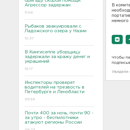
бригаду скорой помощи.
Агрессор задержан
В комит
необходи
11:04
портатив
немного 
Рыбаков эвакуировали с
Ладожского озера у Назии
10:37
В Кингисеппе уборщицу
задержали за кражу денег и
Чтобы пе
украшений
подписы
10:17
Увидели
Инспекторы проверят
водителей на трезвость в
Петербурге и Ленобласти
09:54
Почти 400 за ночь, почти 90 -
за утро - беспилотники
атакуют регионы России
09:23