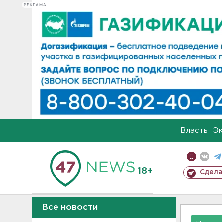
РЕКЛАМА
Власть
Э
18+
Сдела
Все новости