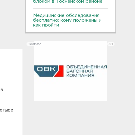
блоком в Тосненском районе
Медицинские обследования
бесплатно: кому положены и
как пройти
РЕКЛАМА
 в
и
четыре