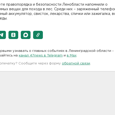
ете правопорядка и безопасности Ленобласти напомнили о
мых вещах для похода в лес. Среди них – заряженный телефо
ный аккумулятор, свисток, лекарства, спички или зажигалка, в
еды.
рвыми узнавать о главных событиях в Ленинградской области -
вайтесь на
канал 47news в Telegram
и
в Maх
 опечатку? Сообщите через форму
обратной связи
.