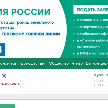
кономика
Происшествия
Общество
Чтиво
Дачное дел
Курсы 
USD ЦБ
ть новость
EUR ЦБ