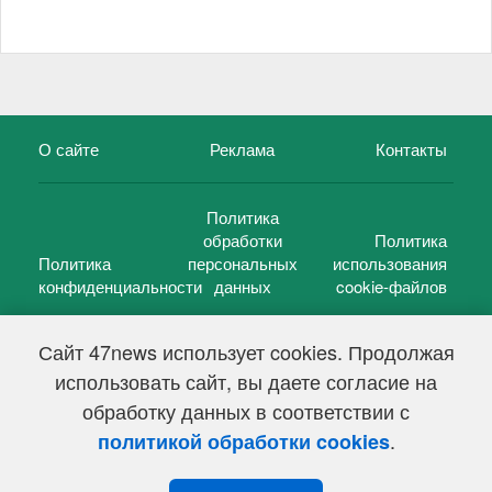
О сайте
Реклама
Контакты
Политика
обработки
Политика
Политика
персональных
использования
конфиденциальности
данных
cookie-файлов
Сайт 47news использует cookies. Продолжая
использовать сайт, вы даете согласие на
©
47 новостей (47 news)
2005 — 2026 г.
обработку данных в соответствии с
Свидетельство о регистрации СМИ Эл № ФС 77-39848, выдано
Федеральной службой по надзору в сфере связи,
.
политикой обработки cookies
информационных технологий и массовых коммуникаций
(Роскомнадзор) от 18 мая 2010г.