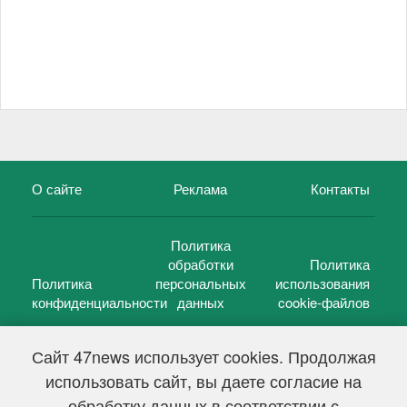
О сайте
Реклама
Контакты
Политика
обработки
Политика
Политика
персональных
использования
конфиденциальности
данных
cookie-файлов
Сайт 47news использует cookies. Продолжая
использовать сайт, вы даете согласие на
©
47 новостей (47 news)
2005 — 2026 г.
обработку данных в соответствии с