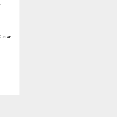
я
б этом