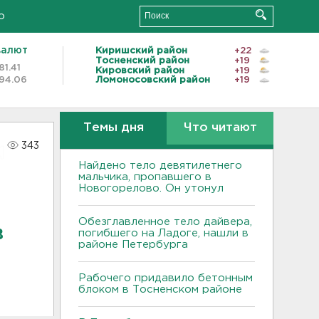
о
валют
Киришский район
+22
Тосненский район
+19
81.41
Кировский район
+19
94.06
Ломоносовский район
+19
Темы дня
Что читают
343
Найдено тело девятилетнего
мальчика, пропавшего в
Новогорелово. Он утонул
Обезглавленное тело дайвера,
в
погибшего на Ладоге, нашли в
районе Петербурга
Рабочего придавило бетонным
блоком в Тосненском районе