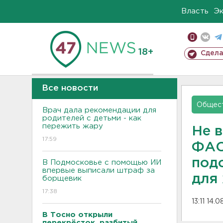
Власть
Э
18+
Сдела
Все новости
Общес
Врач дала рекомендации для
родителей с детьми - как
пережить жару
Не в
17:59
ФАС
под
В Подмосковье с помощью ИИ
впервые выписали штраф за
для
борщевик
17:38
13:11 14.
В Тосно открыли
перекрёсток, разбитый