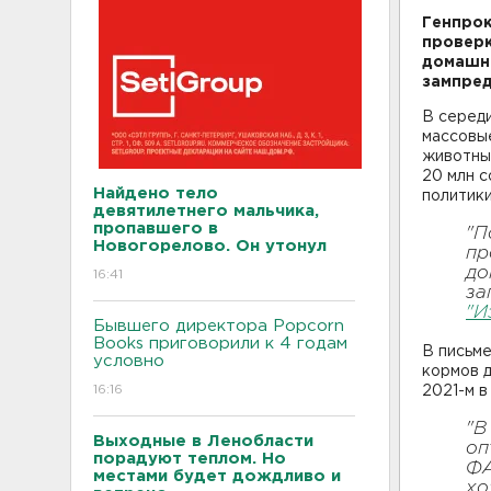
Генпрок
проверк
домашни
зампред
В середи
массовые
животных
20 млн с
Найдено тело
политики
девятилетнего мальчика,
пропавшего в
"П
Новогорелово. Он утонул
пр
до
16:41
за
"И
Бывшего директора Popcorn
Books приговорили к 4 годам
В письм
условно
кормов д
16:16
2021-м в
"В
Выходные в Ленобласти
оп
порадуют теплом. Но
ФА
местами будет дождливо и
хо