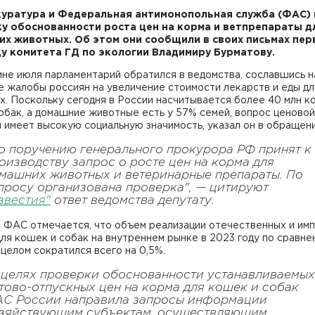
уратура и Федеральная антимонопольная служба (ФАС) 
у обоснованности роста цен на корма и ветпрепараты д
х животных. Об этом они сообщили в своих письмах пер
у комитета ГД по экологии Владимиру Бурматову.
не июля парламентарий обратился в ведомства, сославшись н
 жалобы россиян на увеличение стоимости лекарств и еды дл
. Поскольку сегодня в России насчитывается более 40 млн к
обак, а домашние животные есть у 57% семей, вопрос ценовой
 имеет высокую социальную значимость, указал он в обращени
о поручению генерального прокурора РФ принят к
оизводству запрос о росте цен на корма для
машних животных и ветеринарные препараты. По
просу организована проверка", — цитируют
звестия"
ответ ведомства депутату.
е ФАС отмечается, что объем реализации отечественных и им
ля кошек и собак на внутреннем рынке в 2023 году по сравне
 целом сократился всего на 0,5%.
 целях проверки обоснованности устанавливаемых
тово-отпускных цен на корма для кошек и собак
С России направила запросы информации
зяйствующим субъектам, осуществляющим