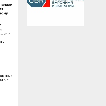
начали
ля
вому
а
я
ошек и
ях.
портных
нию с