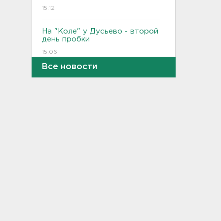
15:12
На "Коле" у Дусьево - второй
день пробки
15:06
Все новости
В Петербурге переносят с
Московского вокзала еще
ряд электричек
15:00
Работника почты в Рябово
обвиняют в присвоении 400
тысяч рублей
14:46
Верховный суд просят снять
партию "Яблоко" с выборов
14:31