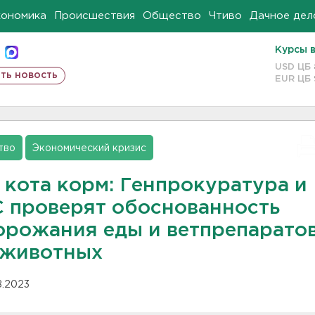
кономика
Происшествия
Общество
Чтиво
Дачное дел
Курсы 
USD ЦБ
ть новость
EUR ЦБ
тво
Экономический кризис
 кота корм: Генпрокуратура и
 проверят обоснованность
орожания еды и ветпрепарато
 животных
08.2023