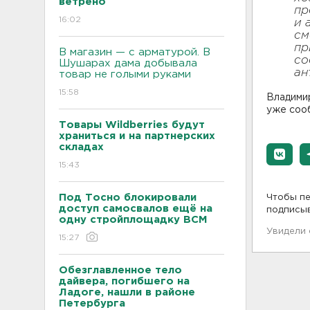
ветрено
пр
16:02
и 
см
пр
В магазин — с арматурой. В
со
Шушарах дама добывала
ан
товар не голыми руками
15:58
Владимир
уже соо
Товары Wildberries будут
храниться и на партнерских
складах
15:43
Под Тосно блокировали
Чтобы пе
доступ самосвалов ещё на
подписы
одну стройплощадку ВСМ
Увидели
15:27
Обезглавленное тело
дайвера, погибшего на
Ладоге, нашли в районе
Петербурга