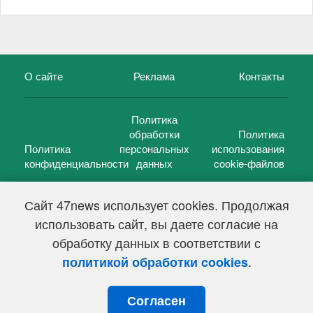
О сайте
Реклама
Контакты
Политика
обработки
Политика
Политика
персональных
использования
конфиденциальности
данных
cookie-файлов
Сайт 47news использует cookies. Продолжая
использовать сайт, вы даете согласие на
©
47 новостей (47 news)
2005 — 2026 г.
обработку данных в соответствии с
Свидетельство о регистрации СМИ Эл № ФС 77-39848, выдано
Федеральной службой по надзору в сфере связи,
.
политикой обработки cookies
информационных технологий и массовых коммуникаций
(Роскомнадзор) от 18 мая 2010г.
Согласен