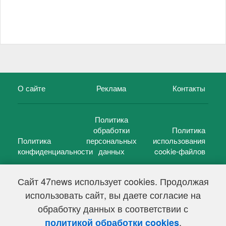
О сайте
Реклама
Контакты
Политика
обработки
Политика
Политика
персональных
использования
конфиденциальности
данных
cookie-файлов
Сайт 47news использует cookies. Продолжая
использовать сайт, вы даете согласие на
©
47 новостей (47 news)
2005 — 2026 г.
обработку данных в соответствии с
Свидетельство о регистрации СМИ Эл № ФС 77-39848, выдано
Федеральной службой по надзору в сфере связи,
.
политикой обработки cookies