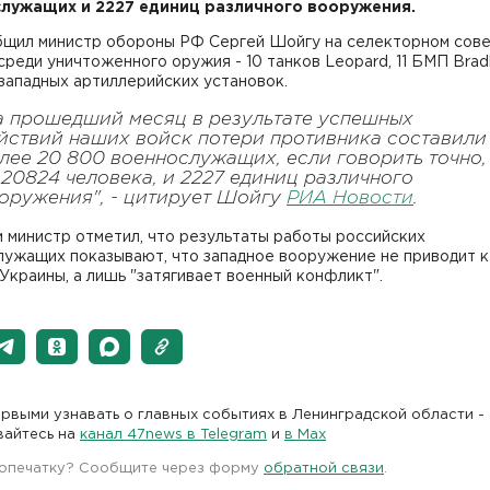
лужащих и 2227 единиц различного вооружения.
бщил министр обороны РФ Сергей Шойгу на селекторном сов
 среди уничтоженного оружия - 10 танков Leopard, 11 БМП Brad
западных артиллерийских установок.
а прошедший месяц в результате успешных
йствий наших войск потери противника составили
лее 20 800 военнослужащих, если говорить точно,
 20824 человека, и 2227 единиц различного
оружения", - цитирует Шойгу
РИА Новости
.
 министр отметил, что результаты работы российских
лужащих показывают, что западное вооружение не приводит к
Украины, а лишь "затягивает военный конфликт".
рвыми узнавать о главных событиях в Ленинградской области -
вайтесь на
канал 47news в Telegram
и
в Maх
 опечатку? Сообщите через форму
обратной связи
.