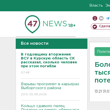
Власть
Э
18+
Сдела
Все новости
Полити
В годовщину вторжения
ВСУ в Курскую область СК
рассказал, сколько человек
Бол
при этом погибли
тыс
07:48
пот
Взрывы прогремят в карьерах
Выборгского района
13:21 31.
23:11, 05.08.2026
Кольцо сдавило палец.
Подарок на память обернулся