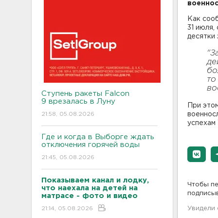
военнос
Как соо
31 июля,
десятки 
"З
де
бо
то
во
Ступень ракеты Falcon
9 врезалась в Луну
При этом
21:58, 05.08.2026
военнос
успехам 
Где и когда в Выборге ждать
отключения горячей воды
21:45, 05.08.2026
Показываем канал и лодку,
Чтобы пе
что наехала на детей на
подписы
матрасе - фото и видео
21:14, 05.08.2026
Увидели