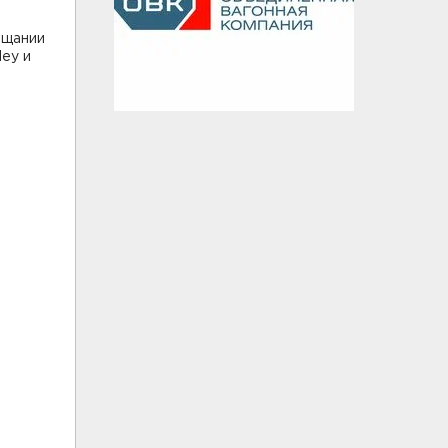
ещании
ley и