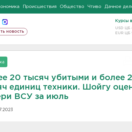
кономика
Происшествия
Общество
Чтиво
Дачное дел
Курсы 
USD ЦБ
ть новость
EUR ЦБ
ка
ее 20 тысяч убитыми и более 2
яч единиц техники. Шойгу оце
ери ВСУ за июль
07.2023