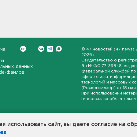
ма
©
47 новостей (47 news)
2026 г.
ти
Свидетельство о регистр
Эл № ФС 77-39848
, выда
льных данных
Федеральной службой по 
kie-файлов
сфере связи, информаци
технологий и массовых к
(Роскомнадзор) от
18 мая
При использовании матер
гиперссылка обязательна.
ет-издание, направленное на всестороннее освещение политиче
ской области, экономической и инвестиционной активности в ре
я использовать сайт, вы даете согласие на об
7 новостей» станет популярной и конструктивной площадкой дл
es
.
оисходят в 47-м регионе России.