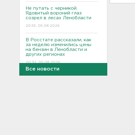
Не путать с черникой.
Ядовитый вороний глаз
созрел в лесах Ленобласти
20:55, 05.08.2026
В Росстате рассказали, как
за неделю изменились цены
на бензин в Ленобласти и
других регионах
20:32, 05.08.2026
Все новости
В Ленобласти маломерное
судно наехало на матрас с
детьми
20:13, 05.08.2026
Почему пробелы в памяти —
это не всегда плохо,
раскрыла психолог
19:54, 05.08.2026