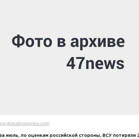
w.globallookpress.com
за июль, по оценкам российской стороны, ВСУ потеряли 