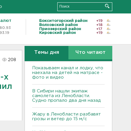
о
валют
Бокситогорский район
+19
Волховский район
+18
80.93
Приозерский район
+17
93.19
Кировский район
+19
Темы дня
Что читают
208
Показываем канал и лодку, что
наехала на детей на матрасе -
-х
фото и видео
нил
В Сибири нашли экипаж
самолета из Ленобласти.
Судно пропало два дня назад
Жару в Ленобласти разбавят
грозы и ветер до 15 м/с