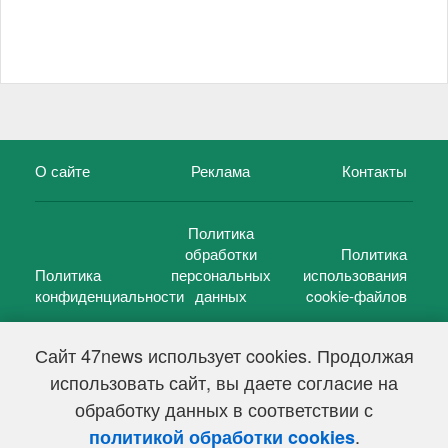
О сайте
Реклама
Контакты
Политика
обработки
Политика
Политика
персональных
использования
конфиденциальности
данных
cookie-файлов
Сайт 47news использует cookies. Продолжая
использовать сайт, вы даете согласие на
©
47 новостей (47 news)
2005 — 2026 г.
обработку данных в соответствии с
Свидетельство о регистрации СМИ Эл № ФС 77-39848, выдано
Федеральной службой по надзору в сфере связи,
.
политикой обработки cookies
информационных технологий и массовых коммуникаций