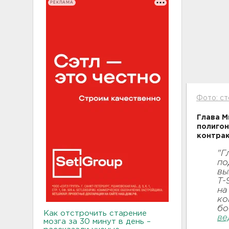
РЕКЛАМА
Фото: с
Глава М
полигон
контрак
"Г
по
вы
Т-
на
ко
бо
Как отстрочить старение
ве
мозга за 30 минут в день –