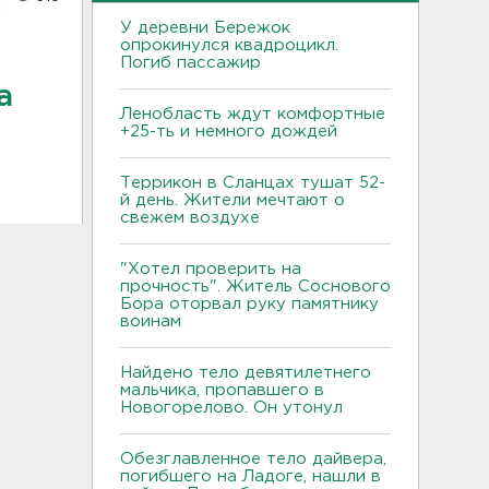
У деревни Бережок
опрокинулся квадроцикл.
Погиб пассажир
а
Ленобласть ждут комфортные
+25-ть и немного дождей
Террикон в Сланцах тушат 52-
й день. Жители мечтают о
свежем воздухе
"Хотел проверить на
прочность". Житель Соснового
Бора оторвал руку памятнику
воинам
Найдено тело девятилетнего
мальчика, пропавшего в
Новогорелово. Он утонул
Обезглавленное тело дайвера,
погибшего на Ладоге, нашли в