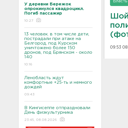
Власть
У деревни Бережок
опрокинулся квадроцикл.
Погиб пассажир
Шой
10:27
пол
(фот
13 человек. в том числе дети,
пострадали при атаке на
Белгород, под Курском
09:53 08
уничтожено более 150
дронов, под Брянском - около
140
10:16
Ленобласть ждут
комфортные +25-ть и немного
дождей
09:43
В Кингисеппе отпраздновали
День физкультурника
23:45, 08.08.2026