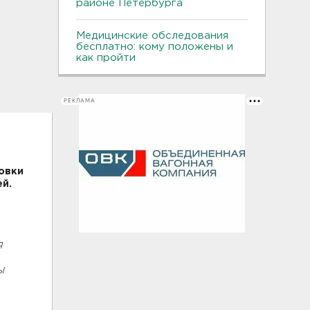
районе Петербурга
Медицинские обследования
бесплатно: кому положены и
как пройти
РЕКЛАМА
овки
й.
я
ы