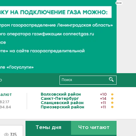
о
валют
Волховский район
+10
Санкт-Петербург
+14
82.17
Сланцевский район
+11
94.84
Приозерский район
+11
Темы дня
Что читают
315