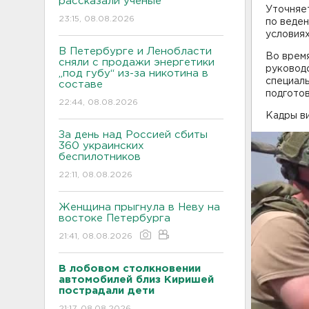
рассказали ученые
Уточняе
23:15, 08.08.2026
по веден
условиях
В Петербурге и Ленобласти
Во время
сняли с продажи энергетики
руковод
„под губу“ из-за никотина в
специал
составе
подготов
22:44, 08.08.2026
Кадры в
За день над Россией сбиты
360 украинских
беспилотников
22:11, 08.08.2026
Женщина прыгнула в Неву на
востоке Петербурга
21:41, 08.08.2026
В лобовом столкновении
автомобилей близ Киришей
пострадали дети
21:17, 08.08.2026