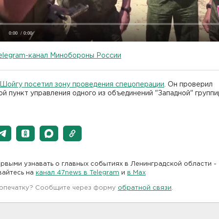
0:00
/ 0:00
elegram-канал Минобороны России
Шойгу посетил зону проведения спецоперации
. Он проверил
й пункт управления одного из объединений "Западной" групп
рвыми узнавать о главных событиях в Ленинградской области -
вайтесь на
канал 47news в Telegram
и
в Maх
 опечатку? Сообщите через форму
обратной связи
.