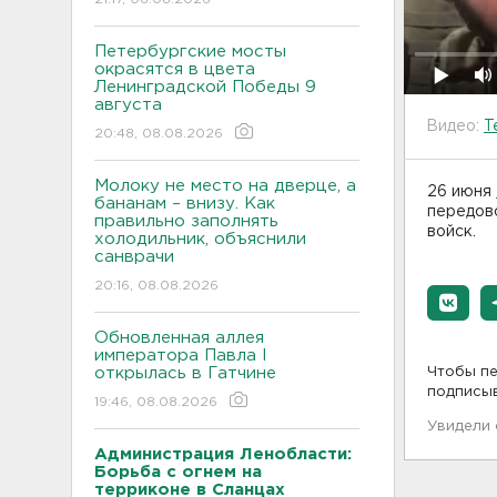
Петербургские мосты
окрасятся в цвета
Ленинградской Победы 9
августа
Видео:
T
20:48, 08.08.2026
Молоку не место на дверце, а
26 июня
бананам – внизу. Как
передово
правильно заполнять
войск.
холодильник, объяснили
санврачи
20:16, 08.08.2026
Обновленная аллея
императора Павла I
открылась в Гатчине
Чтобы пе
подписы
19:46, 08.08.2026
Увидели
Администрация Ленобласти:
Борьба с огнем на
терриконе в Сланцах