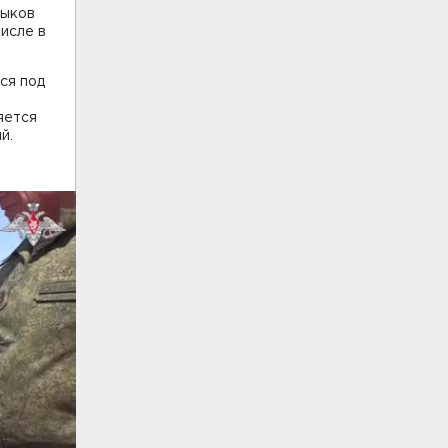
выков
числе в
ся под
яется
й.