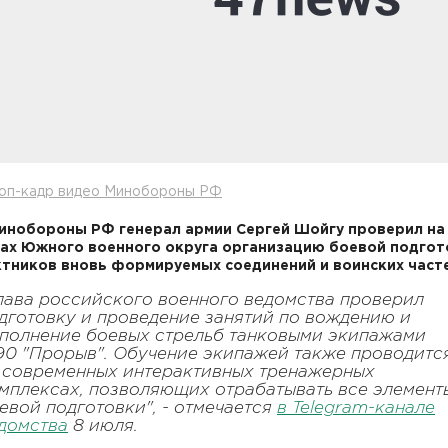
топ-кадр видео Минобороны РФ
инобороны РФ генерал армии Сергей Шойгу проверил на
ах Южного военного округа организацию боевой подгот
тников вновь формируемых соединений и воинских часте
лава российского военного ведомства проверил
дготовку и проведение занятий по вождению и
полнение боевых стрельб танковыми экипажами
90 "Прорыв". Обучение экипажей также проводитс
 современных интерактивных тренажерных
мплексах, позволяющих отрабатывать все элемент
евой подготовки", - отмечается
в Telegram-канале
домства
8 июля.