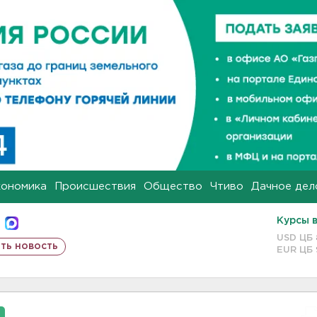
кономика
Происшествия
Общество
Чтиво
Дачное дел
Курсы 
USD ЦБ
ть новость
EUR ЦБ