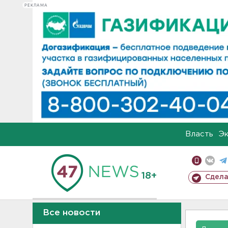
РЕКЛАМА
Власть
Э
18+
Сдела
Все новости