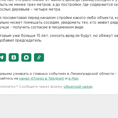
ыть не менее трех метров, а до постройки, где содержится ск
ослых деревьев – четыре метра.
е посоветовал перед началом стройки какого-либо объекта, 
льно может помешать соседям, уведомить тех, кто живет ряд
лучше - получить согласие в письменном виде.
торым уже больше 15 лет, сносить вряд ли будут, но обяжут з
добавил председатель.
рвыми узнавать о главных событиях в Ленинградской области -
вайтесь на
канал 47news в Telegram
и
в Maх
 опечатку? Сообщите через форму
обратной связи
.