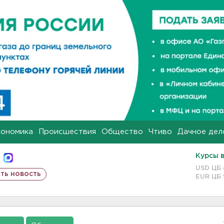
кономика
Происшествия
Общество
Чтиво
Дачное дел
Курсы 
USD ЦБ
ть новость
EUR ЦБ