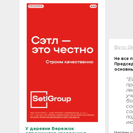
РЕКЛАМА
Фото: Gl
Не все 
Председ
основны
"Е
пр
ле
уч
бо
со
со
по
ию
У деревни Бережок
Чаплин о