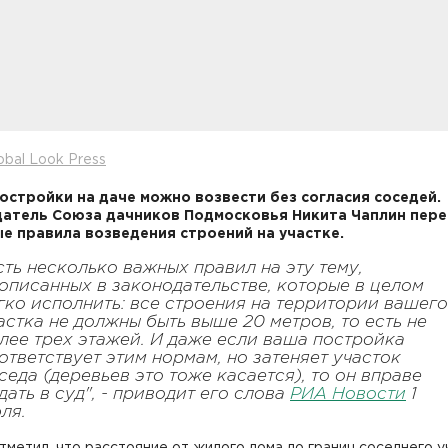
obal Look Press
постройки на даче можно возвести без согласия соседей.
атель Союза дачников Подмосковья Никита Чаплин пере
е правила возведения строений на участке.
сть несколько важных правил на эту тему,
описанных в законодательстве, которые в целом
гко исполнить: все строения на территории вашего
астка не должны быть выше 20 метров, то есть не
лее трех этажей. И даже если ваша постройка
ответствует этим нормам, но затеняет участок
седа (деревьев это тоже касается), то он вправе
дать в суд", - приводит его слова
РИА Новости
1
ля.
тметил, что расстояние от жилого дома до границ соседнего у