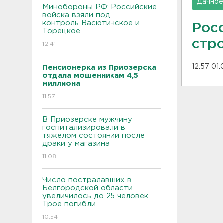
Дачное
Минобороны РФ: Российские
войска взяли под
контроль Васютинское и
Рос
Торецкое
стро
12:41
12:57 01
Пенсионерка из Приозерска
отдала мошенникам 4,5
миллиона
11:57
В Приозерске мужчину
госпитализировали в
тяжелом состоянии после
драки у магазина
11:08
Число постралавших в
Белгородской области
увеличилось до 25 человек.
Трое погибли
10:54