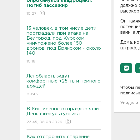
опрокинулся квадроцикл.
Погиб пассажир
должно б
высокор
10:27
Он такж
потенциа
13 человек. в том числе дети,
вами, а 
пострадали при атаке на
Белгород, под Курском
Дома, ко
уничтожено более 150
дронов, под Брянском - около
штраф, 
140
10:16
Ленобласть ждут
комфортные +25-ть и немного
дождей
Чтобы пе
подписы
09:43
Увидели
В Кингисеппе отпраздновали
День физкультурника
23:45, 08.08.2026
Как отстрочить старение