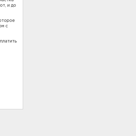
от, и до
которое
ом с
аплатить