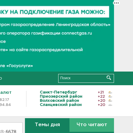
о
валют
Санкт-Петербург
+21
Приозерский район
+22
82.17
Волховский район
+20
94.84
Сланцевский район
+20
Темы дня
Что читают
6678