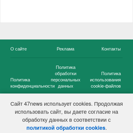
О сайте
Реклама
Контакты
Политика
обработки
Политика
Политика
персональных
использования
конфиденциальности
данных
cookie-файлов
Сайт 47news использует cookies. Продолжая
использовать сайт, вы даете согласие на
©
47 новостей (47 news)
2005 — 2026 г.
обработку данных в соответствии с
Свидетельство о регистрации СМИ Эл № ФС 77-39848, выдано
Федеральной службой по надзору в сфере связи,
.
политикой обработки cookies
информационных технологий и массовых коммуникаций