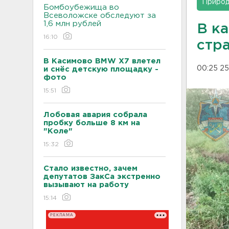
Приро
Бомбоубежища во
Всеволожске обследуют за
1,6 млн рублей
В к
16:10
стр
В Касимово BMW X7 влетел
00:25 25
и снёс детскую площадку -
фото
15:51
Лобовая авария собрала
пробку больше 8 км на
"Коле"
15:32
Стало известно, зачем
депутатов ЗакСа экстренно
вызывают на работу
15:14
РЕКЛАМА