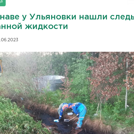
да
анаве у Ульяновки нашли след
анной жидкости
.06.2023