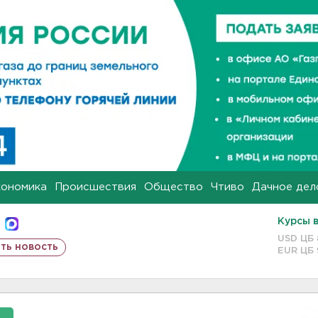
кономика
Происшествия
Общество
Чтиво
Дачное дел
Курсы 
USD ЦБ
ть новость
EUR ЦБ