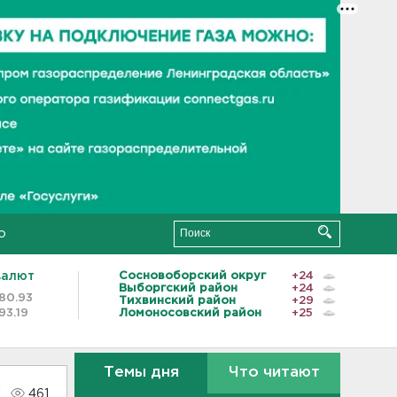
о
валют
Сосновоборский округ
+24
Выборгский район
+24
80.93
Тихвинский район
+29
93.19
Ломоносовский район
+25
Темы дня
Что читают
461