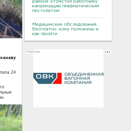
районе отомстил работнику
канализации пневматическим
пистолетом
Медицинские обследования
бесплатно: кому положены и
как пройти
РЕКЛАМА
 канаву
пила 24
то
альные
и.