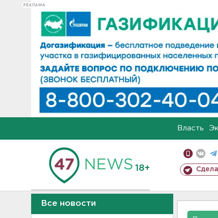
РЕКЛАМА
Власть
Э
18+
Сдела
Все новости