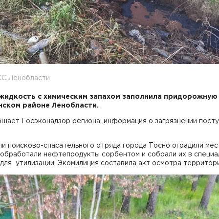
СС Ленобласти
жидкость с химическим запахом заполнила придорожную
нском районе Ленобласти.
щает Госэконадзор региона, информация о загрязнении посту
и поисково-спасательного отряда города Тосно оградили мес
 обработали нефтепродукты сорбентом и собрали их в специ
для утилизации. Экомилиция составила акт осмотра территори