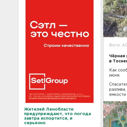
Фото: А
Чёрная 
в Тосне
Как сооб
июня.
Спасател
разлива,
емкости 
Жителей Ленобласти
предупреждают, что погода
завтра испортится, и
серьезно