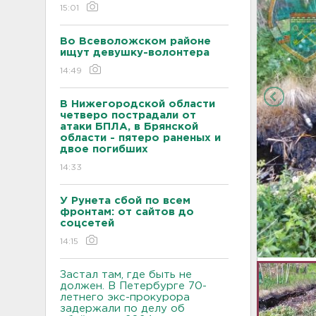
15:01
Во Всеволожском районе
ищут девушку-волонтера
14:49
В Нижегородской области
четверо пострадали от
атаки БПЛА, в Брянской
области - пятеро раненых и
двое погибших
14:33
У Рунета сбой по всем
фронтам: от сайтов до
соцсетей
14:15
Застал там, где быть не
должен. В Петербурге 70-
летнего экс-прокурора
задержали по делу об