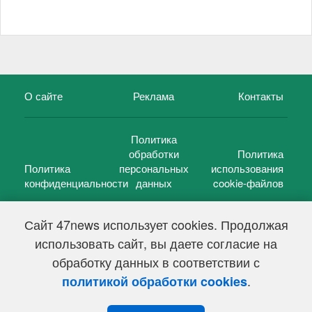
О сайте
Реклама
Контакты
Политика
обработки
Политика
Политика
персональных
использования
конфиденциальности
данных
cookie-файлов
Сайт 47news использует cookies. Продолжая
использовать сайт, вы даете согласие на
©
47 новостей (47 news)
2005 — 2026 г.
обработку данных в соответствии с
Свидетельство о регистрации СМИ Эл № ФС 77-39848, выдано
Федеральной службой по надзору в сфере связи,
.
политикой обработки cookies
информационных технологий и массовых коммуникаций
(Роскомнадзор) от 18 мая 2010г.