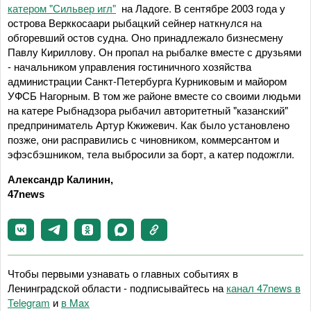
катером "Сильвер игл"
на Ладоге. В сентябре 2003 года у
острова Верккосаари рыбацкий сейнер наткнулся на
обгоревший остов судна. Оно принадлежало бизнесмену
Павлу Кириллову. Он пропал на рыбалке вместе с друзьями
- начальником управления гостиничного хозяйства
администрации Санкт-Петербурга Курниковым и майором
УФСБ Нагорным. В том же районе вместе со своими людьми
на катере Рыбнадзора рыбачил авторитетный "казанский"
предприниматель Артур Кжижевич. Как было установлено
позже, они расправились с чиновником, коммерсантом и
эфэсбэшником, тела выбросили за борт, а катер подожгли.
Александр Калинин,
47news
Чтобы первыми узнавать о главных событиях в
Ленинградской области - подписывайтесь на
канал 47news в
Telegram
и
в Maх