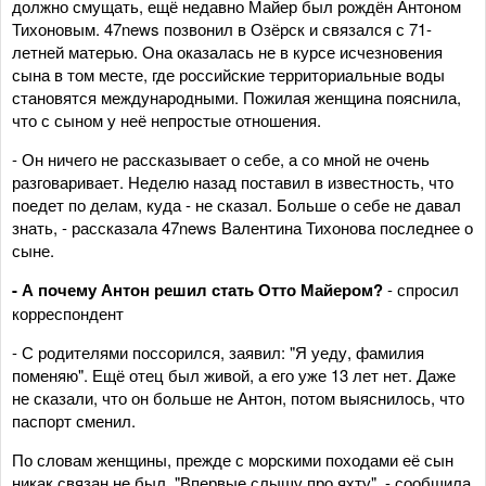
должно смущать, ещё недавно Майер был рождён Антоном
Тихоновым. 47news позвонил в Озёрск и связался с 71-
летней матерью. Она оказалась не в курсе исчезновения
сына в том месте, где российские территориальные воды
становятся международными. Пожилая женщина пояснила,
что с сыном у неё непростые отношения.
- Он ничего не рассказывает о себе, а со мной не очень
разговаривает. Неделю назад поставил в известность, что
поедет по делам, куда - не сказал. Больше о себе не давал
знать, - рассказала 47news Валентина Тихонова последнее о
сыне.
- А почему Антон решил стать Отто Майером?
- спросил
корреспондент
- С родителями поссорился, заявил: "Я уеду, фамилия
поменяю". Ещё отец был живой, а его уже 13 лет нет. Даже
не сказали, что он больше не Антон, потом выяснилось, что
паспорт сменил.
По словам женщины, прежде с морскими походами её сын
никак связан не был. "Впервые слышу про яхту", - сообщила