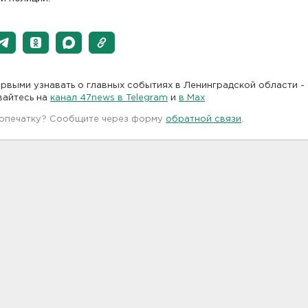
рвыми узнавать о главных событиях в Ленинградской области -
вайтесь на
канал 47news в Telegram
и
в Maх
 опечатку? Сообщите через форму
обратной связи
.