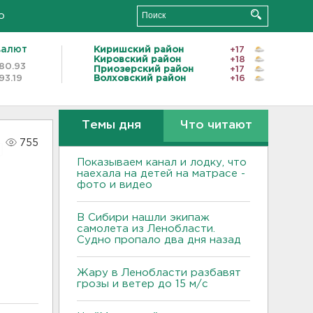
о
валют
Киришский район
+17
Кировский район
+18
80.93
Приозерский район
+17
93.19
Волховский район
+16
Темы дня
Что читают
755
Показываем канал и лодку, что
наехала на детей на матрасе -
фото и видео
В Сибири нашли экипаж
самолета из Ленобласти.
Судно пропало два дня назад
Жару в Ленобласти разбавят
грозы и ветер до 15 м/с