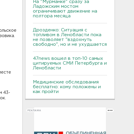
На "Мурманке" сразу за
Ладожским мостом
ограничивают движение на
полтора месяца
Дрозденко: Ситуация с
ольское
топливом в Ленобласти пока
зовика.
не позволяет "вздохнуть
свободно", но и не ухудшается
47news вошел в топ-10 самых
цитируемых СМИ Петербурга и
Ленобласти
месте
Медицинские обследования
бесплатно: кому положены и
как пройти
м 43-
ок.
РЕКЛАМА
и