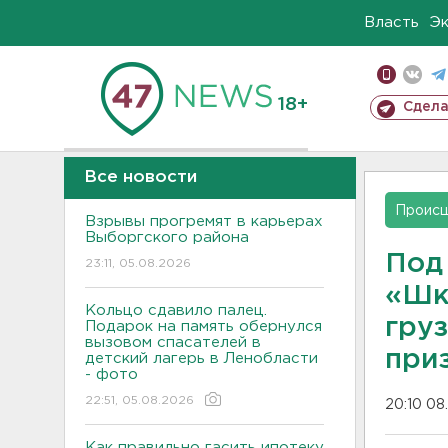
Власть
Э
18+
Сдела
Все новости
Проис
Взрывы прогремят в карьерах
Выборгского района
Под
23:11, 05.08.2026
«Шк
Кольцо сдавило палец.
гру
Подарок на память обернулся
вызовом спасателей в
при
детский лагерь в Ленобласти
- фото
22:51, 05.08.2026
20:10 08
Как правильно гасить ипотеку