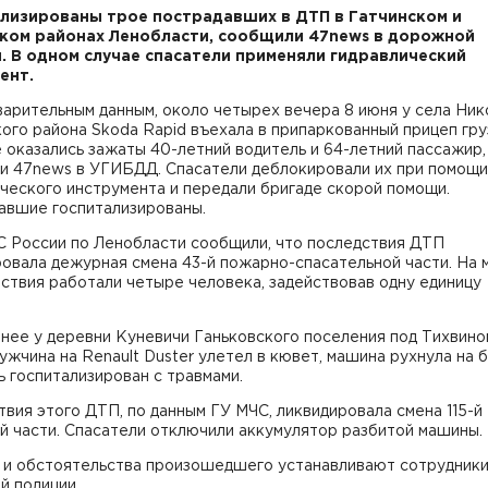
лизированы трое пострадавших в ДТП в Гатчинском и
ком районах Ленобласти, сообщили 47news в дорожной
. В одном случае спасатели применяли гидравлический
ент.
арительным данным, около четырех вечера 8 июня у села Ник
ого района Skoda Rapid въехала в припаркованный прицеп гру
 оказались зажаты 40-летний водитель и 64-летний пассажир,
и 47news в УГИБДД. Спасатели деблокировали их при помощи
ческого инструмента и передали бригаде скорой помощи.
авшие госпитализированы.
С России по Ленобласти сообщили, что последствия ДТП
овала дежурная смена 43-й пожарно-спасательной части. На 
ствия работали четыре человека, задействовав одну единицу
нее у деревни Куневичи Ганьковского поселения под Тихвино
ужчина на Renault Duster улетел в кювет, машина рухнула на б
 госпитализирован с травмами.
вия этого ДТП, по данным ГУ МЧС, ликвидировала смена 115-й
й части. Спасатели отключили аккумулятор разбитой машины.
 и обстоятельства произошедшего устанавливают сотрудник
й полиции.