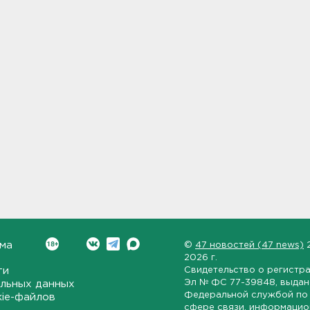
ма
©
47 новостей (47 news)
2026 г.
ти
Свидетельство о регистр
Эл № ФС 77-39848
, выда
льных данных
Федеральной службой по 
kie-файлов
сфере связи, информаци