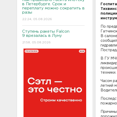
в Петербурге. Срок и
Госпита
переплату можно сократить в
Тихвинс
разы
полиции
инструм
22:24, 05.08.2026
По предв
Ступень ракеты Falcon
Гатчинск
9 врезалась в Луну
В салоне
сообщил
21:58, 05.08.2026
гидравли
Пострад
РЕКЛАМА
В ГУ МЧ
ликвидир
происше
техники.
Часом ра
летний м
Водитель
Последст
пожарно
Причины
дорожно