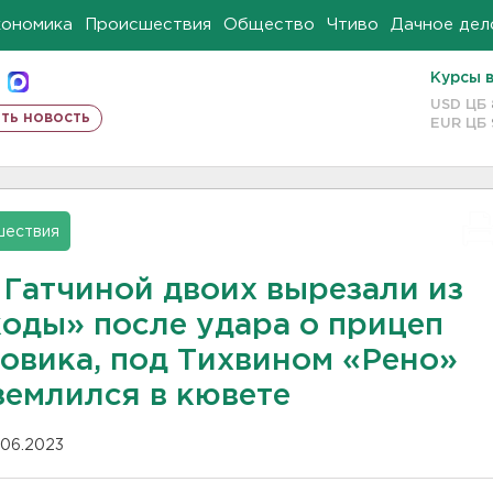
кономика
Происшествия
Общество
Чтиво
Дачное дел
Курсы 
USD ЦБ
ть новость
EUR ЦБ
шествия
 Гатчиной двоих вырезали из
оды» после удара о прицеп
зовика, под Тихвином «Рено»
землился в кювете
.06.2023