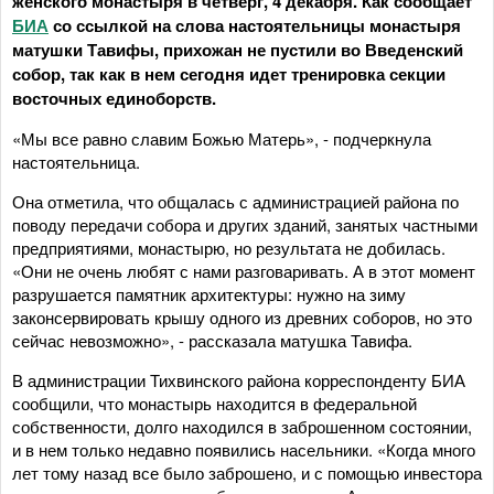
женского монастыря в четверг, 4 декабря. Как сообщает
БИА
со ссылкой на слова настоятельницы монастыря
матушки Тавифы, прихожан не пустили во Введенский
собор, так как в нем сегодня идет тренировка секции
восточных единоборств.
«Мы все равно славим Божью Матерь», - подчеркнула
настоятельница.
Она отметила, что общалась с администрацией района по
поводу передачи собора и других зданий, занятых частными
предприятиями, монастырю, но результата не добилась.
«Они не очень любят с нами разговаривать. А в этот момент
разрушается памятник архитектуры: нужно на зиму
законсервировать крышу одного из древних соборов, но это
сейчас невозможно», - рассказала матушка Тавифа.
В администрации Тихвинского района корреспонденту БИА
сообщили, что монастырь находится в федеральной
собственности, долго находился в заброшенном состоянии,
и в нем только недавно появились насельники. «Когда много
лет тому назад все было заброшено, и с помощью инвестора