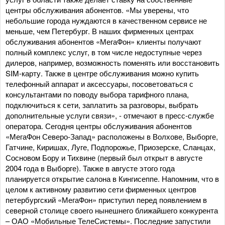
центры обслуживания абонентов. «Мы уверены, что
небольшие города нуждаются в качественном сервисе не
меньше, чем Петербург. В наших фирменных центрах
обслуживания абонентов «МегаФон» клиенты получают
полный комплекс услуг, в том числе недоступные через
дилеров, например, возможность поменять или восстановить
SIM-карту. Также в центре обслуживания можно купить
телефонный аппарат и аксессуары, посоветоваться с
консультантами по поводу выбора тарифного плана,
подключиться к сети, заплатить за разговоры, выбрать
дополнительные услуги связи», - отмечают в пресс-службе
оператора. Сегодня центры обслуживания абонентов
«МегаФон Северо-Запад» расположены в Волхове, Выборге,
Гатчине, Киришах, Луге, Подпорожье, Приозерске, Сланцах,
Сосновом Бору и Тихвине (первый был открыт в августе
2004 года в Выборге). Также в августе этого года
планируется открытие салона в Кингисеппе. Напомним, что в
целом к активному развитию сети фирменных центров
петербургский «МегаФон» приступил перед появлением в
северной столице своего нынешнего ближайшего конкурента
– ОАО «Мобильные ТелеСистемы». Последние запустили