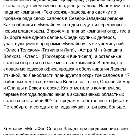
стала следствием смены владельца салона. Напомним, что
на днях компания «Техносвязь» завершила сделку по
продаже ряда своих салонов в Северо-Западном регионе.
Как сообщили в «Билайне», сегодня ведутся переговоры с
новым владельцем. Впрочем, в планах компании открытие в
Выборге еще одного салона. Среди крупных дилеров,
участвующими в программе «Билайна» - уже упомянутый
«Элиен Телеком» (Гатчина и Луга), «Астра-М» (Кириши и
Волхов), «Стелс» (Приозерск и Кингисепп), а остальные
салоны открыты на базе местных компаний. В целом, по
словам менеджера офиса продаж и обслуживания Ларисы
Уткиной, по Ленобласти планируется открытие салонов в 17
районных центрах, включая Волосово, Тосно, Сосновый Бор
и Сланцы и Бокситогорске. Как отметили в компании, за
первые полгода подключения в эксклюзивных областных
салонах составили 60% от продаж в собственных офисах в
Петербурге, а сегодня они подключают в три раза больше.
Компания «МегаФон Северо-Запад» при продвижении своих
услуг в области также делает ставку на собственные