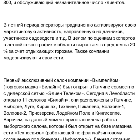
800, и обслуживающий незначительное число клиентов.
В летний период операторы традиционно активизируют свою
маркетинговую активность, направленную на дачников,
участников садоводств и т.д. В целом по оценкам экспертов
в летний сезон трафик в области вырастает в среднем на 20
% за счет отдыхающих горожан. Также компании
модернизируют и свои сети.
Первый эксклюзивный салон компании «ВымпелКом»
(торговая марка «Билайн») был открыт в Гатчине совместно
с дилерской сетью «Элиен Телеком». Сегодня в Ленобласти
открыто 11 салонов «Билайн», они расположены в Гатчине,
Выборге, Луге, Киришах, Тихвине, Пикалево, Волхове-1,
Волхове-2, Приозерске, Лодейном Поле и Кингисеппе.
Впрочем, на данный момент приостановлена работа
выборгского салона, который был открыт на базе магазина
сети «Техносвязь» (работающей по франчайзинговому
соглашению под брендом «Цифроград»). Данная ситуация