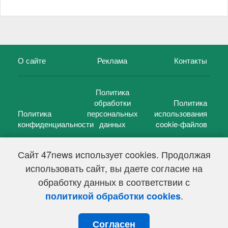
О сайте
Реклама
Контакты
Политика
обработки
Политика
Политика
персональных
использования
конфиденциальности
данных
cookie-файлов
Сайт 47news использует cookies. Продолжая
использовать сайт, вы даете согласие на
©
47 новостей (47 news)
2005 — 2026 г.
обработку данных в соответствии с
Свидетельство о регистрации СМИ Эл № ФС 77-39848, выдано
Федеральной службой по надзору в сфере связи,
.
политикой обработки cookies
информационных технологий и массовых коммуникаций
(Роскомнадзор) от 18 мая 2010г.
Согласен