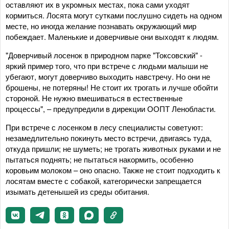
оставляют их в укромных местах, пока сами уходят
кормиться. Лосята могут сутками послушно сидеть на одном
месте, но иногда желание познавать окружающий мир
побеждает. Маленькие и доверчивые они выходят к людям.
"Доверчивый лосенок в природном парке "Токсовский" -
яркий пример того, что при встрече с людьми малыши не
убегают, могут доверчиво выходить навстречу. Но они не
брошены, не потеряны! Не стоит их трогать и лучше обойти
стороной. Не нужно вмешиваться в естественные
процессы", – предупредили в дирекции ООПТ Ленобласти.
При встрече с лосенком в лесу специалисты советуют:
незамедлительно покинуть место встречи, двигаясь туда,
откуда пришли; не шуметь; не трогать животных руками и не
пытаться поднять; не пытаться накормить, особенно
коровьим молоком – оно опасно. Также не стоит подходить к
лосятам вместе с собакой, категорически запрещается
изымать детенышей из среды обитания.