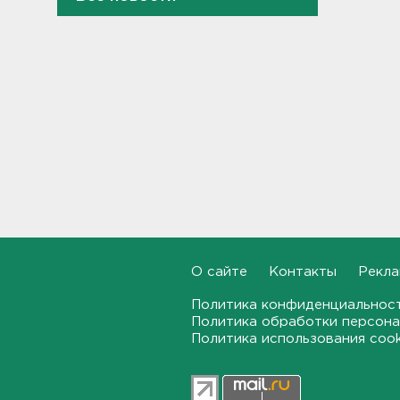
Как правильно гасить ипотеку
в Петербурге. Срок и
переплату можно сократить в
разы
22:24, 05.08.2026
Ступень ракеты Falcon
9 врезалась в Луну
21:58, 05.08.2026
Где и когда в Выборге ждать
отключения горячей воды
21:45, 05.08.2026
О сайте
Контакты
Рекла
Политика конфиденциальнос
Показываем канал и лодку,
что наехала на детей на
Политика обработки персона
матрасе - фото и видео
Политика использования coo
21:14, 05.08.2026