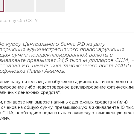
ресс-служба СЗТУ
По курсу Центрального банка РФ на дату
вершения административного правонарушения
щая сумма незадекларированной валюты в
виваленте превышает 24,5 тысячи долларов США, –
ссказал и.о. начальника таможенного поста МАПП
рфяновка Павел Акимов.
ении нарушительницы возбуждено административное дело по 
арирование либо недостоверное декларирование физическим
аличных денежных средств".
, при ввозе или вывозе наличных денежных средств и (или)
х чеков на общую сумму, превышающую в эквиваленте 10 тыс
в США, необходимо подавать пассажирскую таможенную дек
умму.