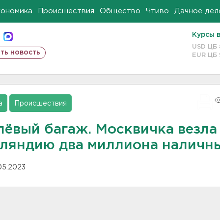
кономика
Происшествия
Общество
Чтиво
Дачное дел
Курсы 
USD ЦБ
ть новость
EUR ЦБ
а
Происшествия
лёвый багаж. Москвичка везла
ляндию два миллиона наличн
.05.2023