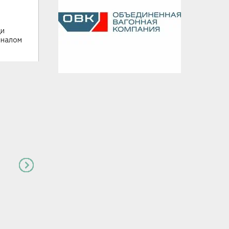
щи
иналом