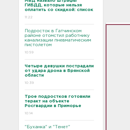
МВД назвало штрафы
ГИБДД, которые нельзя
оплатить со скидкой: список
11:22
Подросток в Гатчинском
районе отомстил работнику
канализации пневматическим
пистолетом
10:59
Четыре девушки пострадали
от удара дрона в Брянской
области
10:39
Трое подростков готовили
теракт на объекте
Росгвардии в Приморье
10:14
"Буханка" и "Тенет"