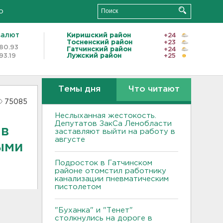
о
валют
Киришский район
+24
Тосненский район
+23
80.93
Гатчинский район
+24
93.19
Лужский район
+25
Темы дня
Что читают
75085
Неслыханная жестокость.
Депутатов ЗакСа Ленобласти
 в
заставляют выйти на работу в
августе
ыми
Подросток в Гатчинском
районе отомстил работнику
канализации пневматическим
пистолетом
"Буханка" и "Тенет"
столкнулись на дороге в