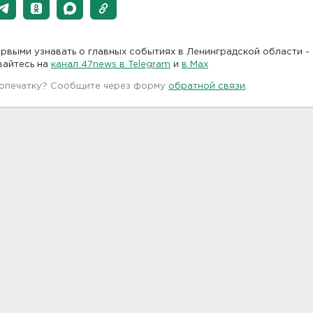
рвыми узнавать о главных событиях в Ленинградской области -
вайтесь на
канал 47news в Telegram
и
в Maх
 опечатку? Сообщите через форму
обратной связи
.