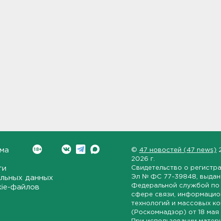
ма
©
47 новостей (47 news)
2026 г.
ти
Свидетельство о регистр
Эл № ФС 77-39848
, выда
льных данных
Федеральной службой по 
kie-файлов
сфере связи, информаци
технологий и массовых к
(Роскомнадзор) от
18 мая