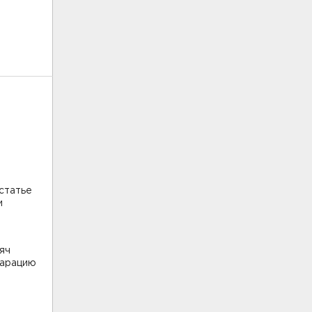
статье
и
яч
ларацию