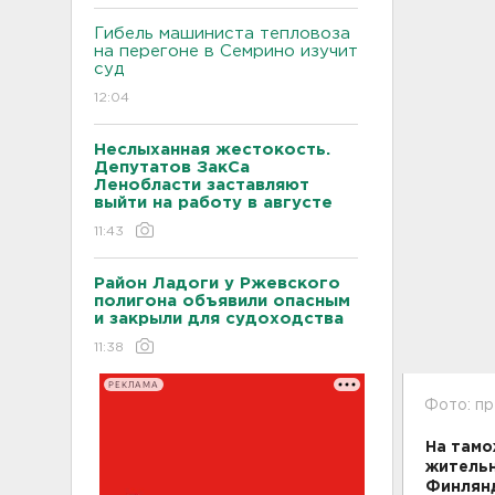
Гибель машиниста тепловоза
на перегоне в Семрино изучит
суд
12:04
Неслыханная жестокость.
Депутатов ЗакСа
Ленобласти заставляют
выйти на работу в августе
11:43
Район Ладоги у Ржевского
полигона объявили опасным
и закрыли для судоходства
11:38
РЕКЛАМА
Фото: п
На тамо
жительн
Финлянд