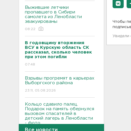
Выжившие летчики
пропавшего в Сибири
самолета из Ленобласти
эвакуированы
Чтобы пе
подписы
08:22
Увидели
В годовщину вторжения
ВСУ в Курскую область СК
рассказал, сколько человек
при этом погибли
07:48
Взрывы прогремят в карьерах
Выборгского района
23:11, 05.08.2026
Кольцо сдавило палец.
Подарок на память обернулся
вызовом спасателей в
детский лагерь в Ленобласти
- фото
Все новости
22:51, 05.08.2026