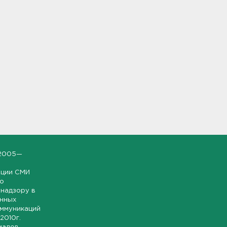
2005—
ации СМИ
но
надзору в
онных
оммуникаций
 2010г.