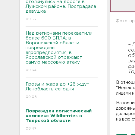
столкнулись на дороге в
Лужском районе. Пострадала
девушка
09:55
Фото: п
Над регионами перехватили
более 600 БПЛА: в
Воронежской области
– 
повреждены
со
агропредприятия, в
об
Ярославской отражают
эк
самую массовую атаку
ра
09:34
То
В отнош
Грозы и жара до +28 ждут
"Недекл
Ленобласть сегодня
лицами н
09:08
Напомним
дорожны
Поврежден логистический
долларо
комплекс Wildberries в
на всю с
Тверской области
08:47