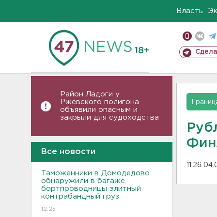
Власть
Э
18+
Сдела
Район Ладоги у
Ржевского полигона
Границ
объявили опасным и
закрыли для судоходства
Руб
Фин
Все новости
11:26 04
Таможенники в Домодедово
обнаружили в багаже
бортпроводницы элитный
контрабандный груз
12:25