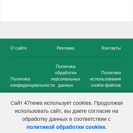
О сайте
Реклама
Контакты
Политика
обработки
Политика
Политика
персональных
использования
конфиденциальности
данных
cookie-файлов
Сайт 47news использует cookies. Продолжая
использовать сайт, вы даете согласие на
©
47 новостей (47 news)
2005 — 2026 г.
обработку данных в соответствии с
Свидетельство о регистрации СМИ Эл № ФС 77-39848, выдано
Федеральной службой по надзору в сфере связи,
.
политикой обработки cookies
информационных технологий и массовых коммуникаций