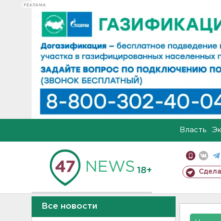
РЕКЛАМА
Власть
Э
18+
Сдела
Все новости