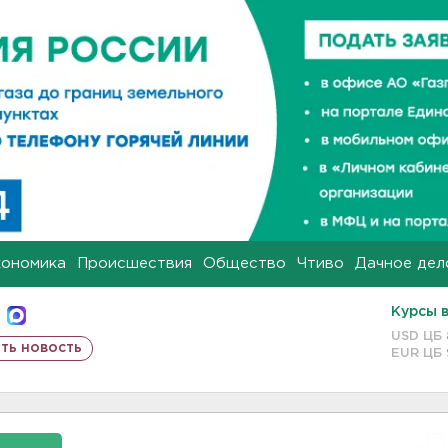
кономика
Происшествия
Общество
Чтиво
Дачное дел
Курсы 
USD ЦБ
ть новость
EUR ЦБ