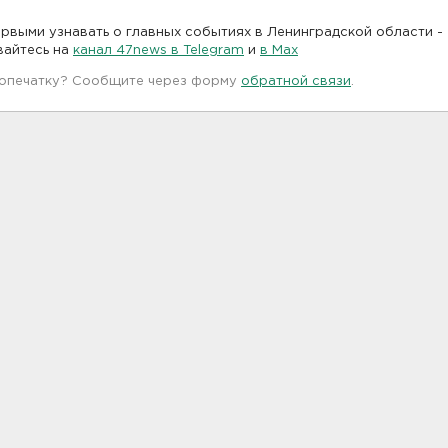
рвыми узнавать о главных событиях в Ленинградской области -
вайтесь на
канал 47news в Telegram
и
в Maх
 опечатку? Сообщите через форму
обратной связи
.