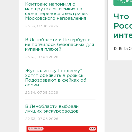
Недвиж
Комтранс напомнил о
маршрутах «наземки» на
фоне переноса электричек
Что 
Московского направления
Рос
23:53, 07.08.2026
инт
В Ленобласти и Петербурге
не появилось безопасных для
12:19 15.
купания пляжей
23:32, 07.08.2026
Журналистку Гордееву*
хотят объявить в розыск.
Подозревают в фейках об
армии
22:54, 07.08.2026
В Ленобласти выбрали
лучших экскурсоводов
22:33, 07.08.2026
РЕКЛАМА