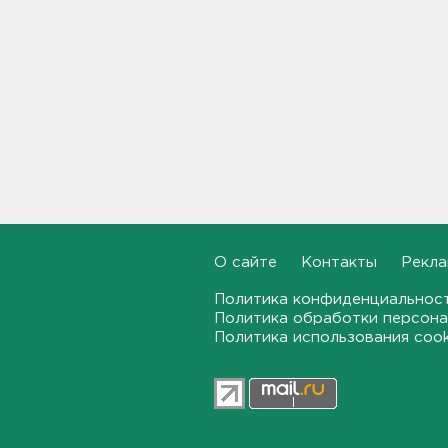
Москвы в Петербург
18:37, 07.08.2026
Мобильный медпункт приедет
проверять здоровье жителей
Соснового Бора
18:18, 07.08.2026
Врач дала рекомендации для
родителей с детьми - как
пережить жару
17:59, 07.08.2026
О сайте
Контакты
Рекла
В Подмосковье с помощью ИИ
Политика конфиденциальнос
впервые выписали штраф за
борщевик
Политика обработки персона
Политика использования coo
17:38, 07.08.2026
В Тосно открыли
перекрёсток, разбитый
самосвалами со стройки
ВСМ