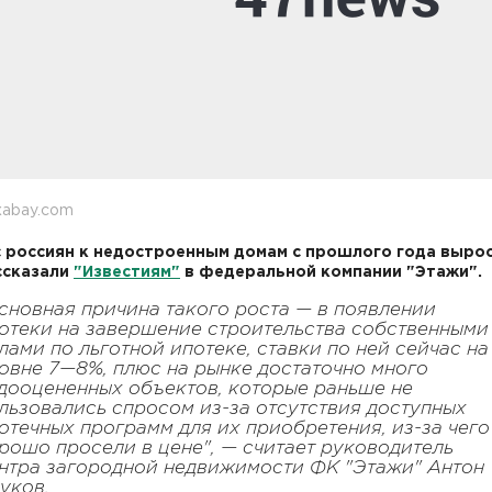
xabay.com
 россиян к недостроенным домам с прошлого года вырос
ссказали
"Известиям"
в федеральной компании "Этажи".
сновная причина такого роста — в появлении
отеки на завершение строительства собственными
лами по льготной ипотеке, ставки по ней сейчас на
овне 7—8%, плюс на рынке достаточно много
дооцененных объектов, которые раньше не
льзовались спросом из-за отсутствия доступных
отечных программ для их приобретения, из-за чего
рошо просели в цене", — считает руководитель
нтра загородной недвижимости ФК "Этажи" Антон
уков.