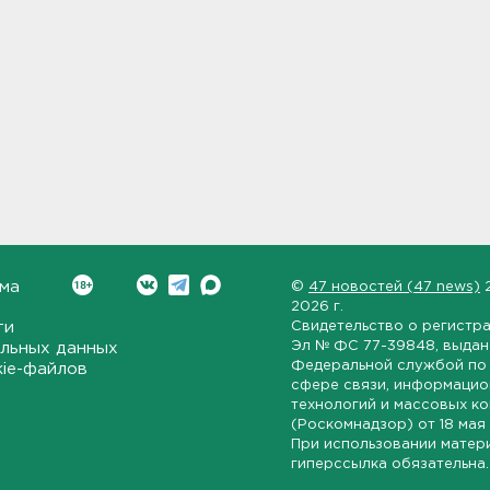
ма
©
47 новостей (47 news)
2026 г.
ти
Свидетельство о регистр
Эл № ФС 77-39848
, выда
льных данных
Федеральной службой по 
kie-файлов
сфере связи, информаци
технологий и массовых к
(Роскомнадзор) от
18 мая
При использовании матер
гиперссылка обязательна.