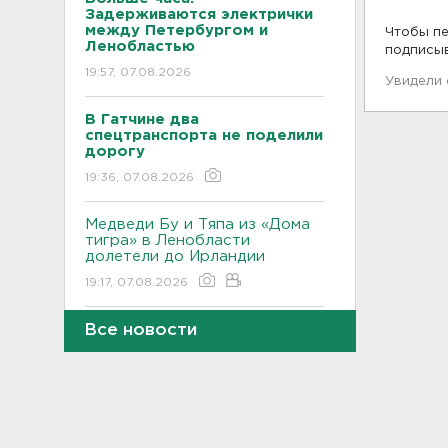
Задерживаются электрички
между Петербургом и
Чтобы пе
Ленобластью
подписы
19:57, 07.08.2026
Увидели
В Гатчине два
спецтранспорта не поделили
дорогу
19:36, 07.08.2026
Медведи Бу и Тяпа из «Дома
тигра» в Ленобласти
долетели до Ирландии
19:17, 07.08.2026
Все новости
Больше десятка человек
утонули в Ленобласти за
июль
18:58, 07.08.2026
Задерживаются "Сапсаны" из