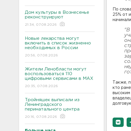
По слова
Дом культуры в Вознесенье
25% от и
реконструируют
начинали
21:34, 07.08.2026
"В
уч
Новые лекарства могут
он
включить в список жизненно
ст
необходимых в России
пр
20:56, 07.08.2026
за
со
не
Жители Ленобласти могут
го
воспользоваться 110
цифровыми сервисами в МАХ
Также, п
20:35, 07.08.2026
кто ран
высоким 
владелец
Тройняшек выписали из
долговую
Ленинградского
перинатального центра
20:16, 07.08.2026
Больше часа.