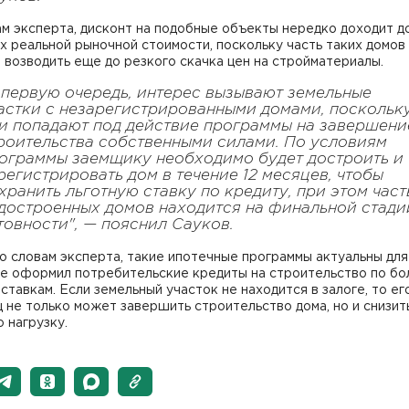
м эксперта, дисконт на подобные объекты нередко доходит 
х реальной рыночной стоимости, поскольку часть таких домов
 возводить еще до резкого скачка цен на стройматериалы.
 первую очередь, интерес вызывают земельные
астки с незарегистрированными домами, поскольк
и попадают под действие программы на завершени
роительства собственными силами. По условиям
ограммы заемщику необходимо будет достроить и
регистрировать дом в течение 12 месяцев, чтобы
хранить льготную ставку по кредиту, при этом част
достроенных домов находится на финальной стади
товности", — пояснил Сауков.
о словам эксперта, такие ипотечные программы актуальны для
ее оформил потребительские кредиты на строительство по бо
ставкам. Если земельный участок не находится в залоге, то ег
 не только может завершить строительство дома, но и снизит
 нагрузку.