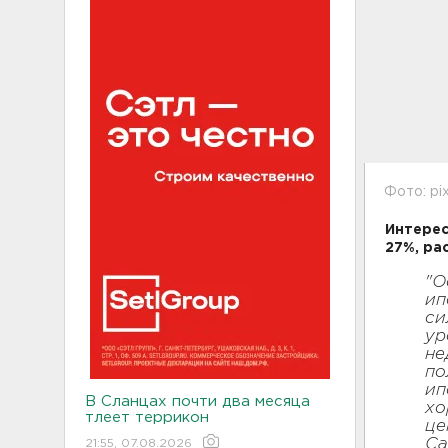
Фото: pi
Интерес
27%, ра
"О
ип
си
ур
не
по
ип
В Сланцах почти два месяца
хо
тлеет террикон
це
Са
21:55, 07.08.2026