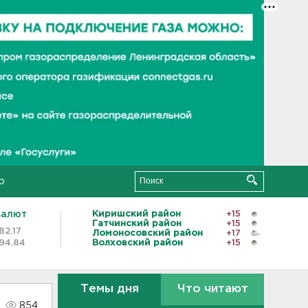
о
валют
Киришский район
+15
Гатчинский район
+15
82.17
Ломоносовский район
+17
94.84
Волховский район
+15
Темы дня
Что читают
854