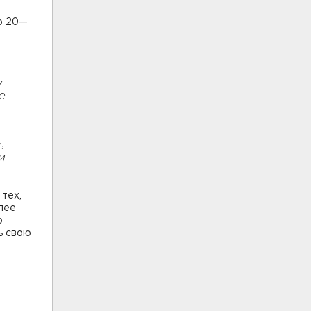
до 20—
у
е
ь
и
 тех,
лее
о
ь свою