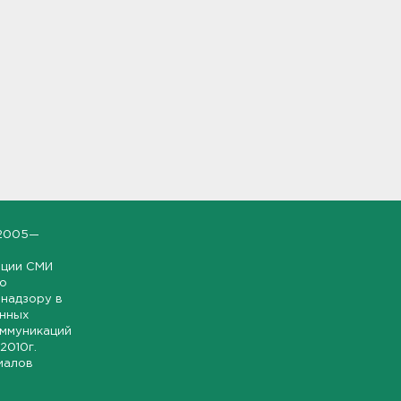
2005—
ации СМИ
но
надзору в
онных
оммуникаций
 2010г.
иалов