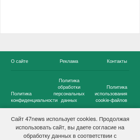
О сайте
Реклама
Контакты
Политика
обработки
Политика
Политика
персональных
использования
конфиденциальности
данных
cookie-файлов
Сайт 47news использует cookies. Продолжая
использовать сайт, вы даете согласие на
©
47 новостей (47 news)
2005 — 2026 г.
обработку данных в соответствии с
Свидетельство о регистрации СМИ Эл № ФС 77-39848, выдано