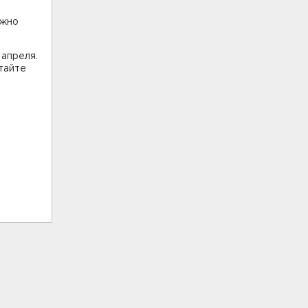
ожно
апреля.
тайте