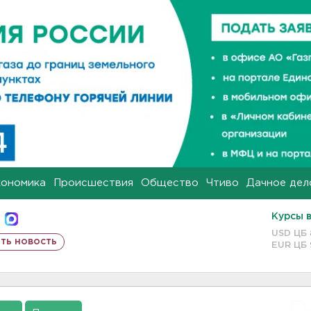
кономика
Происшествия
Общество
Чтиво
Дачное дел
Курсы 
USD ЦБ
ть новость
EUR ЦБ