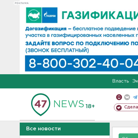
РЕКЛАМА
Власть
Э
18+
Сдела
Все новости