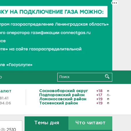
о
валют
Сосновоборский округ
+18
Подпорожский район
+17
81.41
Ломоносовский район
+19
94.06
Тосненский район
+19
Темы дня
Что читают
2510