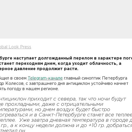
obal Look Press
бурге наступает долгожданный перелом в характере пог
станет переходням днем, когда уходит облачность, а
рное давление продолжит расти.
бщил в своем
Telegram-канале
главный синоптик Петербурга
р Колесов, с завтрашнего дня антициклон устойчиво начнет
ть погоду в нашем регионе.
нтициклон приходит с севера, так что ночи будут
е прохладными, даже с отрицательными
мпературами, но днем воздух будет быстро
огреваться и в Санкт-Петербурге станет все тепле
теплее. Уже завтра дневная температура в городе 
 гр., а к концу недели должна и до +10 гр. добраться
отметил он.