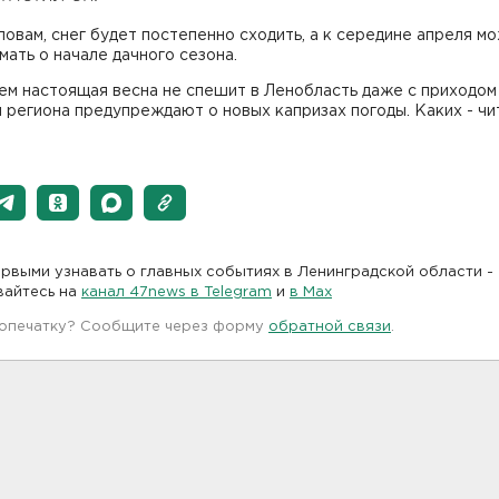
ловам, снег будет постепенно сходить, а к середине апреля м
мать о начале дачного сезона.
м настоящая весна не спешит в Ленобласть даже с приходом 
региона предупреждают о новых капризах погоды. Каких - чи
рвыми узнавать о главных событиях в Ленинградской области -
вайтесь на
канал 47news в Telegram
и
в Maх
 опечатку? Сообщите через форму
обратной связи
.