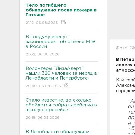
Тело погибшего
обнаружено после пожара в
Гатчине
21:12, 06.08.2026
В Госдуму внесут
законопроект об отмене ЕГЭ
в России
Фото: Gl
21:02, 06.08.2026
В Петер
апреля 
Волонтеры "ЛизаАлерт"
атмосфе
нашли 320 человек за месяц в
Ленобласти и Петербурге
Как соо
Александ
20:40, 06.08.2026
определя
Стало известно, во сколько
"А
обойдется собрать ребенка в
ещ
школу на ресейле
те
пр
20:18, 06.08.2026
и 
+5
В Ленобласти обнаружили
- 