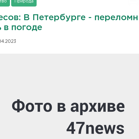
тво
Природа
есов: В Петербурге - перелом
 в погоде
.04.2023