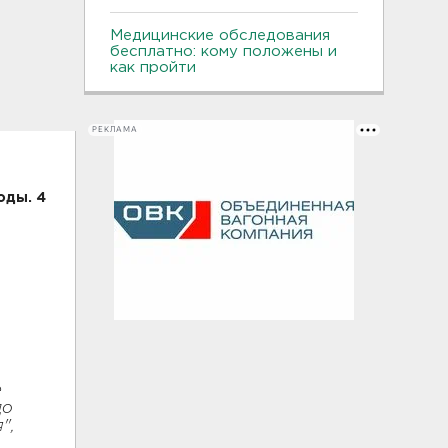
Медицинские обследования
бесплатно: кому положены и
как пройти
РЕКЛАМА
оды. 4
е
до
",