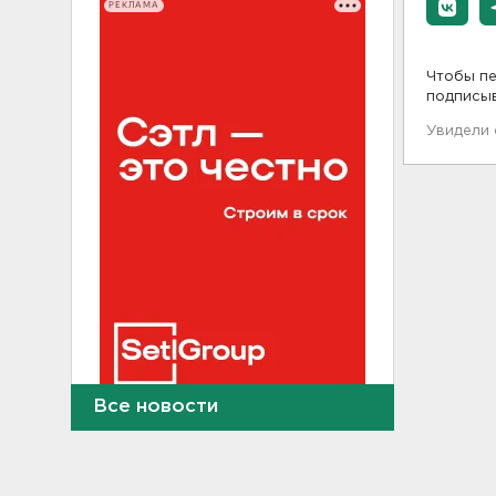
РЕКЛАМА
Чтобы пе
подписы
Увидели
Все новости
Тело погибшего
обнаружено после пожара в