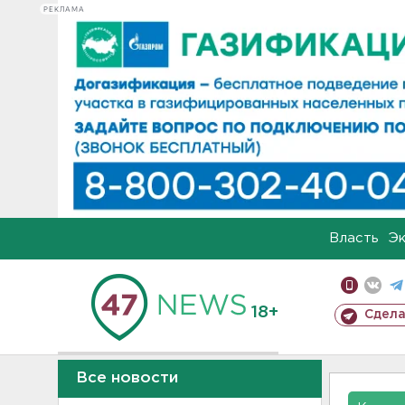
РЕКЛАМА
Власть
Э
18+
Сдела
Все новости