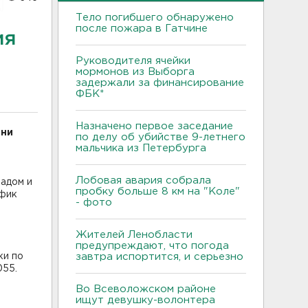
Тело погибшего обнаружено
после пожара в Гатчине
ия
Руководителя ячейки
мормонов из Выборга
задержали за финансирование
ФБК*
Назначено первое заседание
ени
по делу об убийстве 9-летнего
мальчика из Петербурга
Лобовая авария собрала
падом и
пробку больше 8 км на "Коле"
афик
- фото
Жителей Ленобласти
предупреждают, что погода
ки по
завтра испортится, и серьезно
055.
Во Всеволожском районе
ищут девушку-волонтера