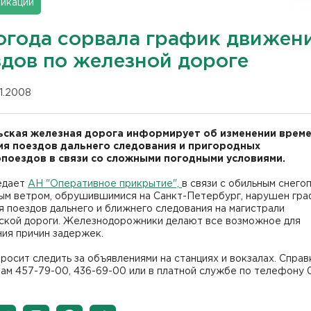
икации
огода сорвала график движен
здов по железной дороге
11.2008
ская железная дорога информирует об изменении врем
я поездов дальнего следования и пригородных
поездов в связи со сложными погодными условиями.
едает
АН "Оперативное прикрытие",
в связи с обильным снего
ым ветром, обрушившимися на Санкт-Петербург, нарушен гр
 поездов дальнего и ближнего следования на магистрали
ской дороги. Железнодорожники делают все возможное для
ия причин задержек.
росит следить за объявлениями на станциях и вокзалах. Справ
ам 457-79-00, 436-69-00 или в платной службе по телефону 