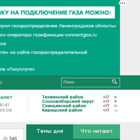
о
валют
Тихвинский район
+17
Сосновоборский округ
+17
81.41
Сланцевский район
+17
94.06
Киришский район
+17
Темы дня
Что читают
346