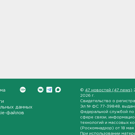
ма
©
47 новостей (47 news)
2026 г.
ти
Свидетельство о регистр
Эл № ФС 77-39848
, выда
льных данных
Федеральной службой по 
kie-файлов
сфере связи, информаци
технологий и массовых к
(Роскомнадзор) от
18 мая
При использовании матер