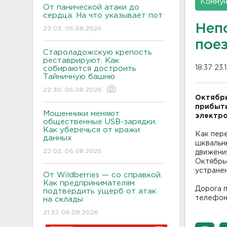
Коммун
От панической атаки до
сердца. На что указывает пот
Неп
23:03, 06.08.2026
пое
Староладожскую крепость
реставрируют. Как
18:37 23.
собираются достроить
Тайничную башню
22:30, 06.08.2026
Октябрь
прибыти
Мошенники меняют
электро
общественные USB-зарядки.
Как уберечься от кражи
Как пер
данных
шквальн
22:02, 06.08.2026
движения
Октябрь
устранен
От Wildberries — со справкой.
Как предпринимателям
Дорога п
подтвердить ущерб от атак
телефон
на склады
21:37, 06.08.2026