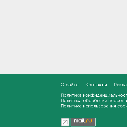
Гатчине
21:12, 06.08.2026
В Госдуму внесут
законопроект об отмене ЕГЭ
в России
21:02, 06.08.2026
Волонтеры "ЛизаАлерт"
нашли 320 человек за месяц в
Ленобласти и Петербурге
20:40, 06.08.2026
Стало известно, во сколько
О сайте
Контакты
Рекла
обойдется собрать ребенка в
школу на ресейле
Политика конфиденциальнос
20:18, 06.08.2026
Политика обработки персона
Политика использования coo
В Ленобласти обнаружили
могильник эпохи неолита
19:55, 06.08.2026