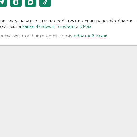
рвыми узнавать о главных событиях в Ленинградской области -
вайтесь на
канал 47news в Telegram
и
в Maх
 опечатку? Сообщите через форму
обратной связи
.