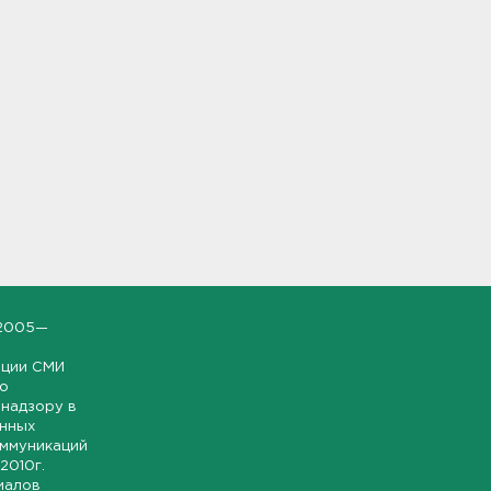
2005—
ации СМИ
но
надзору в
онных
оммуникаций
 2010г.
иалов