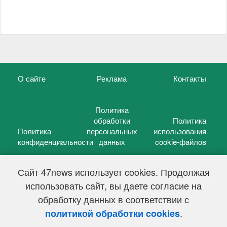
О сайте
Реклама
Контакты
Политика
обработки
Политика
Политика
персональных
использования
конфиденциальности
данных
cookie-файлов
Сайт 47news использует cookies. Продолжая
использовать сайт, вы даете согласие на
©
47 новостей (47 news)
2005 — 2026 г.
обработку данных в соответствии с
Свидетельство о регистрации СМИ Эл № ФС 77-39848, выдано
Федеральной службой по надзору в сфере связи,
.
политикой обработки cookies
информационных технологий и массовых коммуникаций
(Роскомнадзор) от 18 мая 2010г.