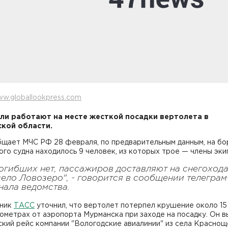
w.globallookpress.com
ли работают на месте жесткой посадки вертолета в
кой области.
бщает МЧС РФ 28 февраля, по предварительным данным, на бо
го судна находилось 9 человек, из которых трое — члены эки
огибших нет, пассажиров доставляют на снегоход
село Ловозеро", - говорится в сообщении телеграм
нала ведомства.
ник
ТАСС
уточнил, что вертолет потерпел крушение около 15
ометрах от аэропорта Мурманска при заходе на посадку. Он 
кий рейс компании "Вологодские авиалинии" из села Краснощ