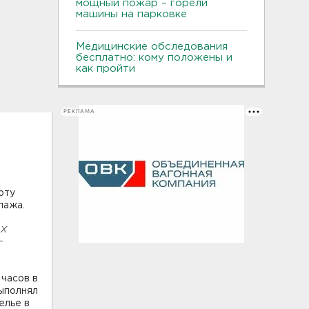
мощный пожар – горели
машины на парковке
Медицинские обследования
бесплатно: кому положены и
как пройти
РЕКЛАМА
рту
пажа.
ах
-
 часов в
выполнял
елье в