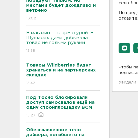
порадуют теплом. Но
село Ло
местами будет дождливо и
ветрено
По предв
16:02
отказ те
В магазин — с арматурой. В
Шушарах дама добывала
товар не голыми руками
15:58
Товары Wildberries будут
Чтобы пе
храниться и на партнерских
подписы
складах
Увидели
15:43
Под Тосно блокировали
доступ самосвалов ещё на
одну стройплощадку ВСМ
15:27
Обезглавленное тело
дайвера, погибшего на