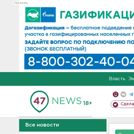
РЕКЛАМА
Власть
Э
18+
Сдела
Все новости