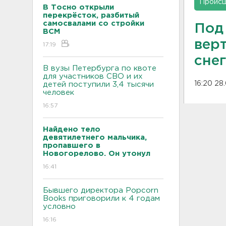
Проис
В Тосно открыли
перекрёсток, разбитый
самосвалами со стройки
Под
ВСМ
вер
17:19
сне
В вузы Петербурга по квоте
для участников СВО и их
16:20 28
детей поступили 3,4 тысячи
человек
16:57
Найдено тело
девятилетнего мальчика,
пропавшего в
Новогорелово. Он утонул
16:41
Бывшего директора Popcorn
Books приговорили к 4 годам
условно
16:16