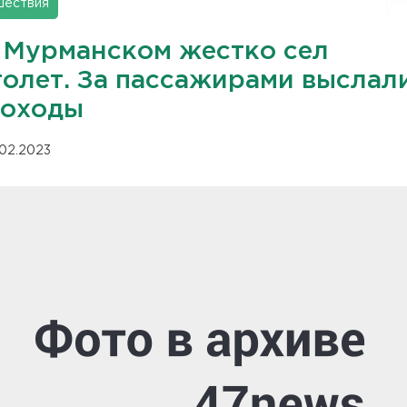
шествия
 Мурманском жестко сел
толет. За пассажирами выслал
гоходы
.02.2023