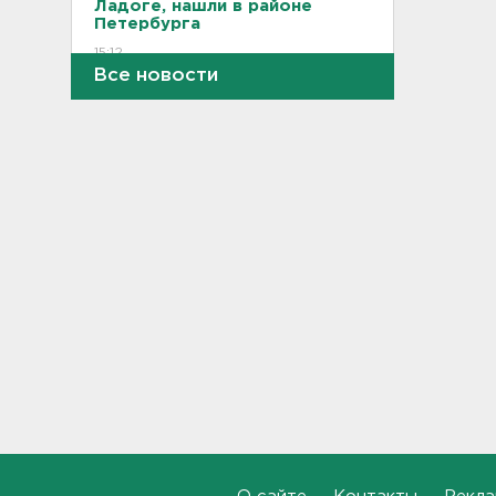
Ладоге, нашли в районе
Петербурга
15:12
Все новости
На "Коле" у Дусьево - второй
день пробки
15:06
В Петербурге переносят с
Московского вокзала еще
ряд электричек
15:00
Работника почты в Рябово
обвиняют в присвоении 400
тысяч рублей
14:46
Верховный суд просят снять
партию "Яблоко" с выборов
14:31