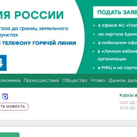
кономика
Происшествия
Общество
Чтиво
Дачное дел
Курсы 
USD ЦБ
ть новость
EUR ЦБ