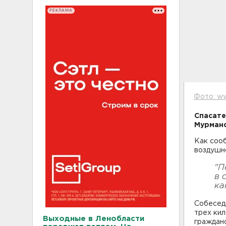
РЕКЛАМА
Фото: ww
Спасате
Мурманс
Как соо
воздушно
"П
в 
ка
Собесед
трех кил
Выходные в Ленобласти
гражданс