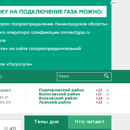
о
валют
Подпорожский район
+23
Волосовский район
+21
81.41
Волховский район
+24
94.06
Лужский район
+23
Темы дня
Что читают
413