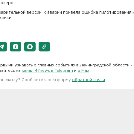
возеро.
арительной версии, к аварии привела ошибка пилотирования 
хники.
рвыми узнавать о главных событиях в Ленинградской области -
вайтесь на
канал 47news в Telegram
и
в Maх
 опечатку? Сообщите через форму
обратной связи
.