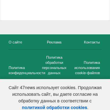
О сайте
Реклама
Контакты
Политика
обработки
Политика
Политика
персональных
использования
конфиденциальности
данных
cookie-файлов
Сайт 47news использует cookies. Продолжая
использовать сайт, вы даете согласие на
©
47 новостей (47 news)
2005 — 2026 г.
обработку данных в соответствии с
Свидетельство о регистрации СМИ Эл № ФС 77-39848, выдано
Федеральной службой по надзору в сфере связи,
.
политикой обработки cookies
информационных технологий и массовых коммуникаций