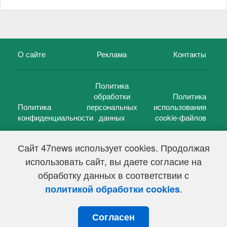
О сайте
Реклама
Контакты
Политика
обработки
Политика
Политика
персональных
использования
конфиденциальности
данных
cookie-файлов
Сайт 47news использует cookies. Продолжая
использовать сайт, вы даете согласие на
©
47 новостей (47 news)
2005 — 2026 г.
обработку данных в соответствии с
Свидетельство о регистрации СМИ Эл № ФС 77-39848, выдано
Федеральной службой по надзору в сфере связи,
.
политикой обработки cookies
информационных технологий и массовых коммуникаций
(Роскомнадзор) от 18 мая 2010г.
Согласен