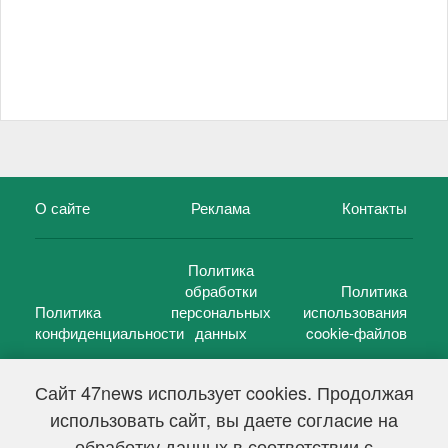
О сайте
Реклама
Контакты
Политика
обработки
Политика
Политика
персональных
использования
конфиденциальности
данных
cookie-файлов
Сайт 47news использует cookies. Продолжая
использовать сайт, вы даете согласие на
©
47 новостей (47 news)
2005 — 2026 г.
обработку данных в соответствии с