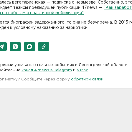
алась вегетарианская — подписка о невыезде. Собственно, эт
ждает тезисы предыдущей публикации 47news —
"Как заработ
 по побегам от частичной мобилизации"
.
ется биографии задержанного, то она не безупречна. В 2015 г
ден к условному наказанию за наркотики.
рвыми узнавать о главных событиях в Ленинградской области -
вайтесь на
канал 47news в Telegram
и
в Maх
 опечатку? Сообщите через форму
обратной связи
.