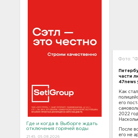
Фото: "Ф
Петербу
части л
47news 
Как стал
полицейс
его пост
самоволь
2022 год
Наскольк
Где и когда в Выборге ждать
отключения горячей воды
После вс
его не а
21:45, 05.08.2026