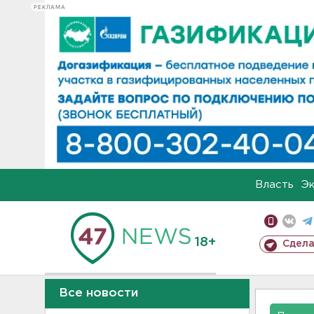
РЕКЛАМА
Власть
Э
18+
Сдела
Все новости