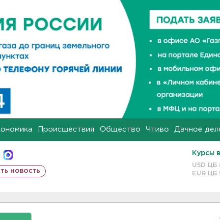
кономика
Происшествия
Общество
Чтиво
Дачное дел
Курсы 
USD ЦБ
ть новость
EUR ЦБ