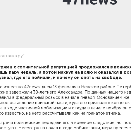
онтанка.ру"
ржец с сомнительной репутацией продержался в воинск
ишь пару недель, а потом махнул на волю и оказался в ро
узнал, где его поймали, и почему он опять на свободе.
о известно 47news, днем 13 февраля в Невском районе Петер
кие задержали 38-летнего Александра. По данным нашего изд
авили в федеральный розыск в начале января. Основанием же
ное оставление воинской части, куда его призвали в конце ок
а в ходе частичной мобилизации и откуда в начале ноября он 
о известно, на него рассчитывали как на гранатометчика.
тречи полицейские передали его в военное следствие, но, по
рестуют. Несмотря на накал в ходе мобилизации, мера пресече