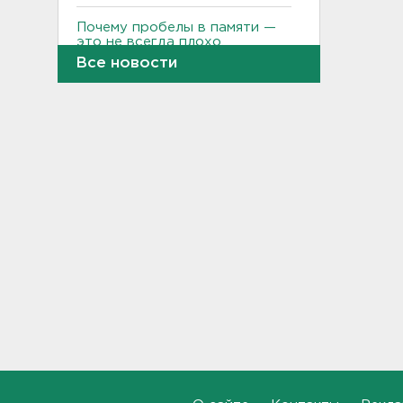
Почему пробелы в памяти —
это не всегда плохо,
раскрыла психолог
Все новости
19:54, 05.08.2026
Обезглавленное тело
дайвера продолжают искать
в Ладоге
19:35, 05.08.2026
В Сибири нашли экипаж
самолета из Ленобласти.
Судно пропало два дня
назад
18:58, 05.08.2026
Во Всеволожске построят
детсад на 140 детей
18:41, 05.08.2026