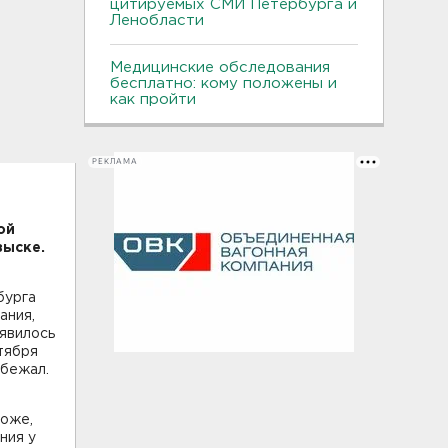
цитируемых СМИ Петербурга и
Ленобласти
Медицинские обследования
бесплатно: кому положены и
как пройти
РЕКЛАМА
ой
зыске.
бурга
ания,
 явилось
тября
сбежал.
хоже,
ния у