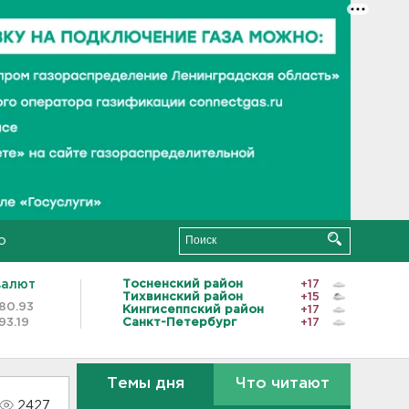
о
валют
Тосненский район
+17
Тихвинский район
+15
80.93
Кингисеппский район
+17
93.19
Санкт-Петербург
+17
Темы дня
Что читают
2427