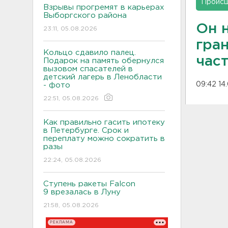
Проис
Взрывы прогремят в карьерах
Выборгского района
Он н
23:11, 05.08.2026
гра
Кольцо сдавило палец.
час
Подарок на память обернулся
вызовом спасателей в
детский лагерь в Ленобласти
09:42 14
- фото
22:51, 05.08.2026
Как правильно гасить ипотеку
в Петербурге. Срок и
переплату можно сократить в
разы
22:24, 05.08.2026
Ступень ракеты Falcon
9 врезалась в Луну
21:58, 05.08.2026
РЕКЛАМА