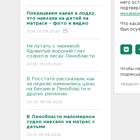
него ост
подтвер
Показываем канал и лодку,
механизм
что наехала на детей на
матрасе - фото и видео
Что каса
был осуж
21:14, 05.08.2026
Не путать с черникой.
Ядовитый вороний глаз
созрел в лесах Ленобласти
20:55, 05.08.2026
Чтобы пе
подписы
В Росстате рассказали, как
за неделю изменились цены
Увидели
на бензин в Ленобласти и
других регионах
20:32, 05.08.2026
В Ленобласти маломерное
судно наехало на матрас с
детьми
20:13, 05.08.2026