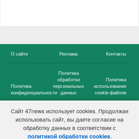
О сайте
Реклама
Контакты
Политика
обработки
Политика
Политика
персональных
использования
конфиденциальности
данных
cookie-файлов
Сайт 47news использует cookies. Продолжая
использовать сайт, вы даете согласие на
©
47 новостей (47 news)
2005 — 2026 г.
обработку данных в соответствии с
Свидетельство о регистрации СМИ Эл № ФС 77-39848, выдано
Федеральной службой по надзору в сфере связи,
.
политикой обработки cookies
информационных технологий и массовых коммуникаций