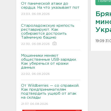
Полити
От панической атаки до
сердца. На что указывает пот
Бря
23:03, 06.08.2026
мин
Староладожскую крепость
Укр
реставрируют. Как
собираются достроить
Тайничную башню
19:09 31.
22:30, 06.08.2026
Мошенники меняют
общественные USB-зарядки.
Как уберечься от кражи
данных
22:02, 06.08.2026
От Wildberries — со справкой.
Как предпринимателям
подтвердить ущерб от атак
на склады
21:37, 06.08.2026