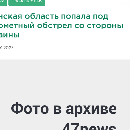
ка
Происшествия
нская область попала под
ометный обстрел со стороны
аины
01.2023