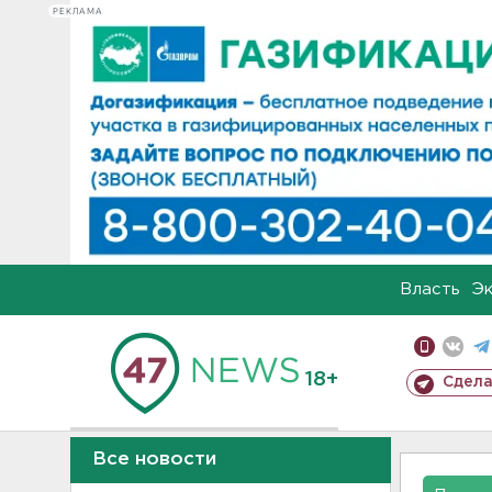
РЕКЛАМА
Власть
Э
18+
Сдела
Все новости