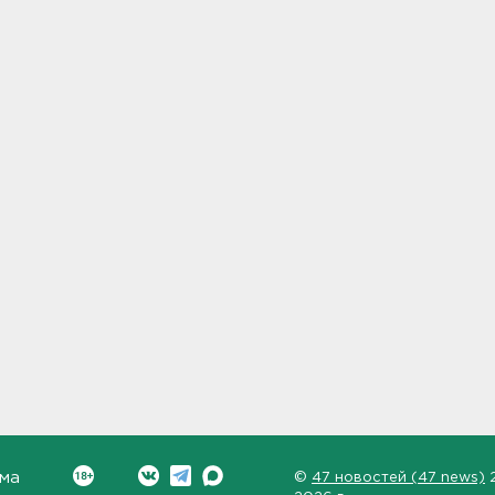
ма
©
47 новостей (47 news)