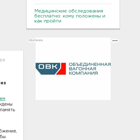
Медицинские обследования
бесплатно: кому положены и
как пройти
РЕКЛАМА
ора
без
оем
еждены
 память
бжение,
бы.