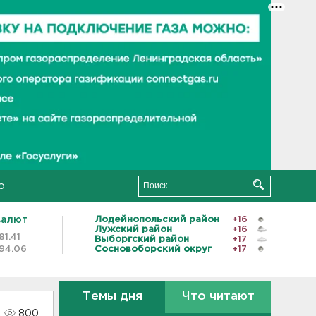
о
валют
Лодейнопольский район
+16
Лужский район
+16
81.41
Выборгский район
+17
94.06
Сосновоборский округ
+17
Темы дня
Что читают
800