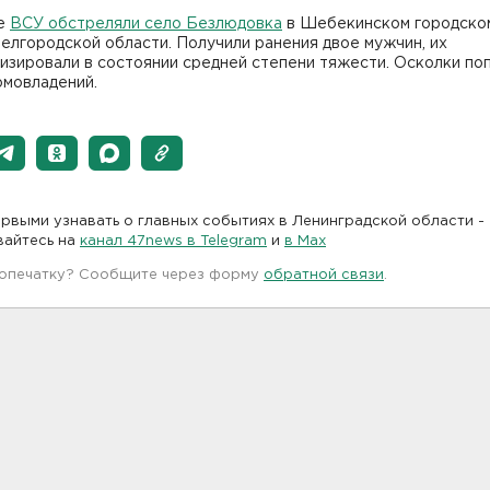
е
ВСУ обстреляли село Безлюдовка
в Шебекинском городско
елгородской области. Получили ранения двое мужчин, их
изировали в состоянии средней степени тяжести. Осколки поп
омовладений.
рвыми узнавать о главных событиях в Ленинградской области -
вайтесь на
канал 47news в Telegram
и
в Maх
 опечатку? Сообщите через форму
обратной связи
.