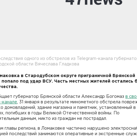
следствия одного из обстрелов из Telegram-канала губернат
одской области Вячеслава Гладкова
маковка в Стародубском округе приграничной Брянской
 попало под удар ВСУ. Часть местных жителей остались 
чества.
бщает губернатор Брянской области Александр Богомаз
в св
m-канале
, 31 января в результате минометного обстрела повр
о домовладений, здание магазина и памятник, установленный в
х, погибших в годы Великой Отечественной войны. По
тельным данным, никто из граждан не пострадал.
м главы региона, в Ломаковке частично нарушено электросна
цией последствий занимаются оперативные и экстренные служ