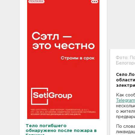
РЕКЛАМА
Фото: По
Белогор
Село Ло
области
электри
Как соо
Telegra
нескольк
о жителя
предвари
Тело погибшего
По слова
обнаружено после пожара в
ликвида