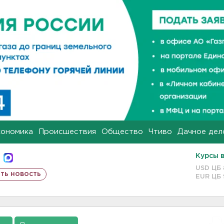
кономика
Происшествия
Общество
Чтиво
Дачное дел
Курсы 
USD ЦБ
ть новость
EUR ЦБ