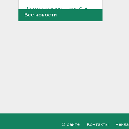
"Духота, комары, слепни". В
Ленобласти с трудом, но
Все новости
находят грибы и ягоды в лесу
19:36, 06.08.2026
Ученые пришли к выводу, что
дача или проживание рядом с
парком спасает от этой
болезни
19:07, 06.08.2026
Для иностранных
абитуриентов хотят ввести
экзамен по русскому
18:49, 06.08.2026
Смертельное ДТП
произошло на КАД у Низино
18:23, 06.08.2026
О сайте
Контакты
Рекла