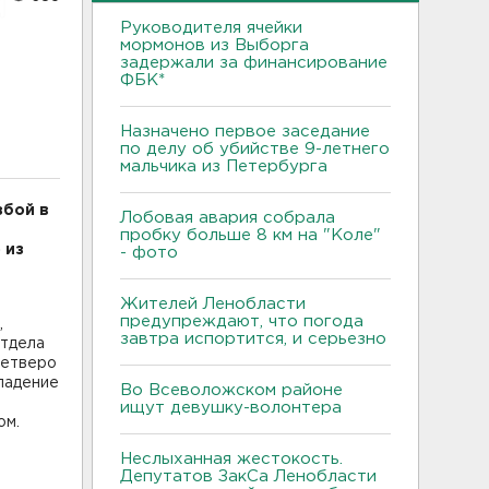
Руководителя ячейки
мормонов из Выборга
задержали за финансирование
ФБК*
Назначено первое заседание
по делу об убийстве 9-летнего
мальчика из Петербурга
збой в
Лобовая авария собрала
пробку больше 8 км на "Коле"
 из
- фото
Жителей Ленобласти
предупреждают, что погода
,
завтра испортится, и серьезно
отдела
четверо
ападение
Во Всеволожском районе
ищут девушку-волонтера
ом.
Неслыханная жестокость.
Депутатов ЗакСа Ленобласти