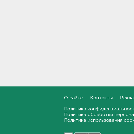
Наезд моторной лодки на
матрас с детьми в
Ленобласти стал уголовным
делом
18:22
Фермеры в Ленобласти
смогут получить до 8 млн
рублей на развитие
хозяйства
18:07
На "Сортавалу" съехались
спасатели и дорожники.
Отрабатывали легенду о
крупном ДТП
О сайте
Контакты
Рекла
17:50
Политика конфиденциальнос
Политика обработки персона
В пятницу вузы публикуют
Политика использования coo
списки. Ленобласть подвела
итоги приемной
кампании-2026