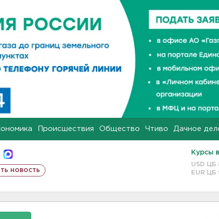
кономика
Происшествия
Общество
Чтиво
Дачное дел
Курсы 
USD ЦБ
ть новость
EUR ЦБ