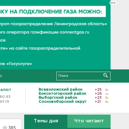
о
валют
Всеволожский район
+25
Бокситогорский район
+26
80.93
Выборгский район
+23
93.19
Сосновоборский округ
+21
Темы дня
Что читают
385