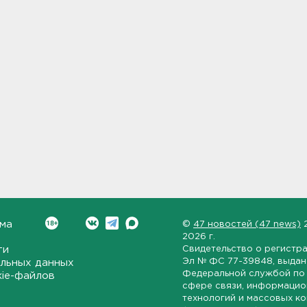
ма
©
47 новостей (47 news)
2026 г.
ти
Свидетельство о регистр
Эл № ФС 77-39848
, выда
льных данных
Федеральной службой по 
kie-файлов
сфере связи, информаци
технологий и массовых к