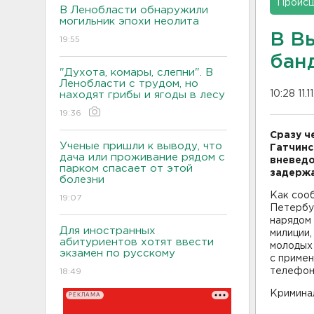
Проис
В Ленобласти обнаружили
могильник эпохи неолита
В В
19:55
бан
"Духота, комары, слепни". В
Ленобласти с трудом, но
10:28 11.
находят грибы и ягоды в лесу
19:36
Сразу ч
Ученые пришли к выводу, что
Гатчинс
дача или проживание рядом с
вневедо
парком спасает от этой
задержа
болезни
Как соо
19:07
Петербур
нарядом 
Для иностранных
милиции,
абитуриентов хотят ввести
молодых 
экзамен по русскому
с примен
телефон 
18:49
Криминал
РЕКЛАМА