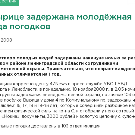
шествия
ырице задержана молодёжная
да погодков
11.2008
етверо молодых людей задержаны накануне ночью за ра
ком районе Ленинградской области сотрудниками
мственной охраны. Примечательно, что возраст каждого
нных отличается на 1 год.
бщили корреспонденту 47News в пресс-службе УВО ГУВД
га и Ленобласти, в понедельник, 10 ноября2008 г., в 2.05 ночи
группы задержания вневедомственной охраны, по заявке 103 
 в посёлке Вырица у дома 4 по Коммунальному пр. задержаны 
людей: 16, 17, 18 и 19-ти лет, которые совершили разбойное н
ением физической силы на гр-на С. и отобрали у него сотовый
«Нокиа», документы, 3000 рублей и золотую цепочку с кулон
ьные погодки доставлены в 103 отдел милиции.