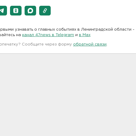
рвыми узнавать о главных событиях в Ленинградской области -
вайтесь на
канал 47news в Telegram
и
в Maх
 опечатку? Сообщите через форму
обратной связи
.