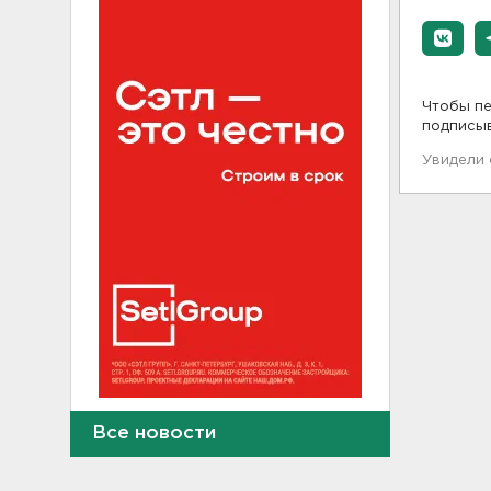
Чтобы пе
подписы
Увидели
Смертельное ДТП
Все новости
произошло на КАД у Низино
18:23