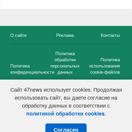
О сайте
Реклама
Контакты
Политика
обработки
Политика
Политика
персональных
использования
конфиденциальности
данных
cookie-файлов
Сайт 47news использует cookies. Продолжая
использовать сайт, вы даете согласие на
©
47 новостей (47 news)
2005 — 2026 г.
обработку данных в соответствии с
Свидетельство о регистрации СМИ Эл № ФС 77-39848, выдано
Федеральной службой по надзору в сфере связи,
.
политикой обработки cookies
информационных технологий и массовых коммуникаций
(Роскомнадзор) от 18 мая 2010г.
Согласен