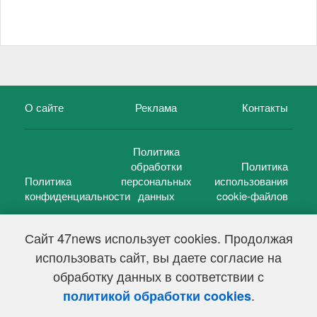
О сайте
Реклама
Контакты
Политика
обработки
Политика
Политика
персональных
использования
конфиденциальности
данных
cookie-файлов
Сайт 47news использует cookies. Продолжая
использовать сайт, вы даете согласие на
©
47 новостей (47 news)
2005 — 2026 г.
обработку данных в соответствии с
Свидетельство о регистрации СМИ Эл № ФС 77-39848, выдано
Федеральной службой по надзору в сфере связи,
.
политикой обработки cookies
информационных технологий и массовых коммуникаций
(Роскомнадзор) от 18 мая 2010г.