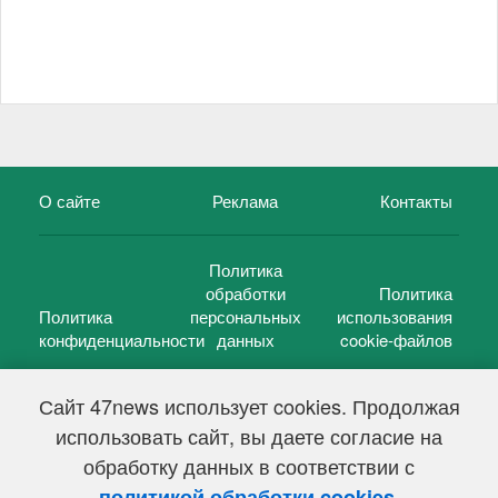
О сайте
Реклама
Контакты
Политика
обработки
Политика
Политика
персональных
использования
конфиденциальности
данных
cookie-файлов
Сайт 47news использует cookies. Продолжая
использовать сайт, вы даете согласие на
©
47 новостей (47 news)
2005 — 2026 г.
обработку данных в соответствии с
Свидетельство о регистрации СМИ Эл № ФС 77-39848, выдано
Федеральной службой по надзору в сфере связи,
.
политикой обработки cookies