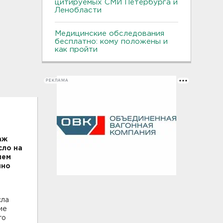
цитируемых СМИ Петербурга и
Ленобласти
Медицинские обследования
бесплатно: кому положены и
как пройти
РЕКЛАМА
аж
сло на
чем
нно
сла
ие
го