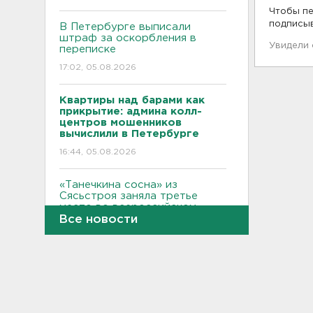
Чтобы пе
подписы
В Петербурге выписали
штраф за оскорбления в
Увидели
переписке
17:02, 05.08.2026
Квартиры над барами как
прикрытие: админа колл-
центров мошенников
вычислили в Петербурге
16:44, 05.08.2026
«Танечкина сосна» из
Сясьстроя заняла третье
место во всероссийском
конкурсе деревьев
Все новости
16:30, 05.08.2026
Выезд с песчаного карьера
для ВСМ в посёлке Шапки
перекопан. Стоп самосвалы
16:12, 05.08.2026