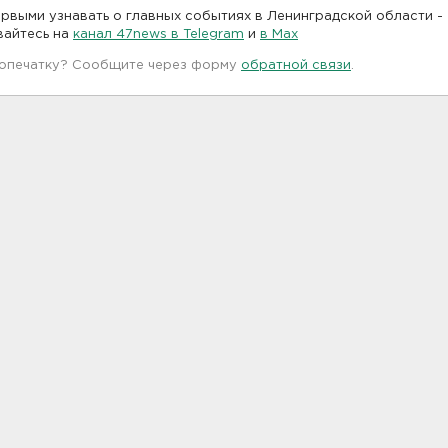
рвыми узнавать о главных событиях в Ленинградской области -
вайтесь на
канал 47news в Telegram
и
в Maх
 опечатку? Сообщите через форму
обратной связи
.