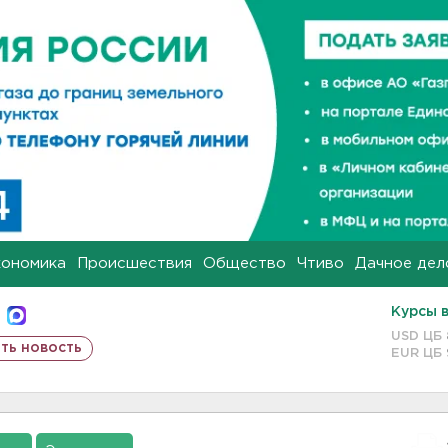
кономика
Происшествия
Общество
Чтиво
Дачное дел
Курсы 
USD ЦБ
ть новость
EUR ЦБ