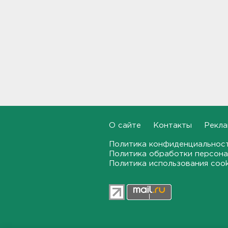
"Был мастером дела,
безотказным человеком". В
Ивангороде простились с
участником СВО,
отвоевавшим месяц
15:50, 05.08.2026
Дрозденко: Ситуация с
топливом в Ленобласти пока
не позволяет "вздохнуть
свободно", но и не
ухудшается
О сайте
Контакты
Рекла
15:26, 05.08.2026
Политика конфиденциальнос
Политика обработки персона
Ленобласть обеспечили 220
Политика использования coo
таксофонами на случай
перебоев связи
15:25, 05.08.2026
Самая стильная из кабинета
Полтавченко - теперь в