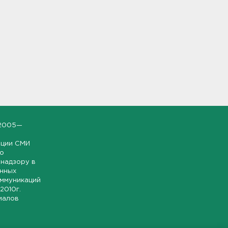
2005—
ации СМИ
но
надзору в
онных
оммуникаций
 2010г.
иалов