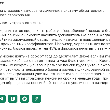
ми:
на страховых взносов, уплаченных в систему обязательного
ого страхования;
ьность страхового стажа.
жданин готов продолжать работу в "серебряном" возрасте бе
ия пенсии, он сможет накопить дополнительные баллы. Когда
йти на заслуженный отдых, пенсию назначат в повышенном р
 премиальных коэффициентов. Например, через пять лет коли
ионных баллов вырастет на 45%, а фиксированная выплата — н
 можно взять на срок от года до десяти лет. Даже если выйти
 задержкой всего на год, выплата уже будет увеличена. Кром
тельных коэффициентов, в размере пенсии будет учтена ежег
ия стоимости пенсионного балла и размера фиксированной вы
го, если гражданин уже вышел на пенсию, он вправе временн
ся от выплаты страховой пенсии на срок не меньше года. При
ем обращении за пенсией её назначат в увеличенном размере