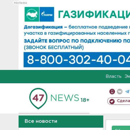
РЕКЛАМА
Власть
Э
18+
Сдела
Все новости