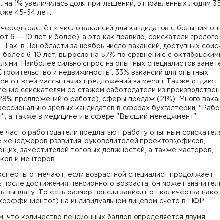
: на 1% увеличилась доля приглашений, отправленных людям 3
акже 45-54 лет.
чередь растёт и число вакансий для кандидатов с большим о
от 6 — 10 лет и более), а это как правило, соискатели зрелого
. Так, в Ленобласти за ноябрь число вакансий, доступных сои
 более 6-10 лет, выросло на 57% по сравнению с октябрьским
лями. Наиболее сильно спрос на опытных специалистов замет
троительство и недвижимость": 33% вакансий для опытных
ов от всей массы таких предложений за месяц. Также отдают
тение соискателям со стажем работодатели из производстве
28% предложений о работе), сферы продаж (21%). Много вака
ессионально зрелых кандидатов в сферах бухгалтерии, "Рабо
", а также в медицине и в сфере "Высший менеджмент".
е часто работодатели предлагают работу опытным соискател
е менеджеров развития, руководителей проектов\офисов,
ющих, заместителей топовых должностей, а также мастеров,
ков и менторов.
ксперты отмечают, если возрастной специалист продолжает
 после достижения пенсионного возраста, он может значител
ь выплату. То есть размер пенсии зависит от количества нак
(коэффициентов) на индивидуальном лицевом счёте в ПФР.
м, что количество пенсионных баллов определяется двумя