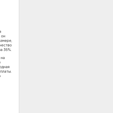
з
 он
азмере,
чество
а 36%.
 на
е
одная
платы.
о
.