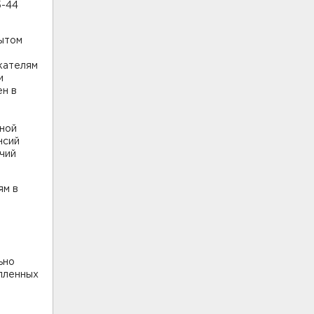
5-44
пытом
скателям
и
ен в
нной
нсий
чий
ям в
ьно
опленных