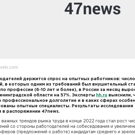
xels.com
одателей держится спрос на опытных работников: число
й, в которых одним из требований был внушительный ст
по профессии (6-10 лет и более), в России за месяц выро
Ленинградской области на 57%. Эксперты
hh.ru
выяснили, 
 профессиональное долголетие и в каких сферах особе
ованы опытные специалисты. Результаты исследования
 в распоряжении 47news.
 важных трендов рынка труда в конце 2022 года стал рост чи
ений со стороны работодателей на собеседования и увеличен
фферов (предложений о работе) кандидатам среднего и зрело