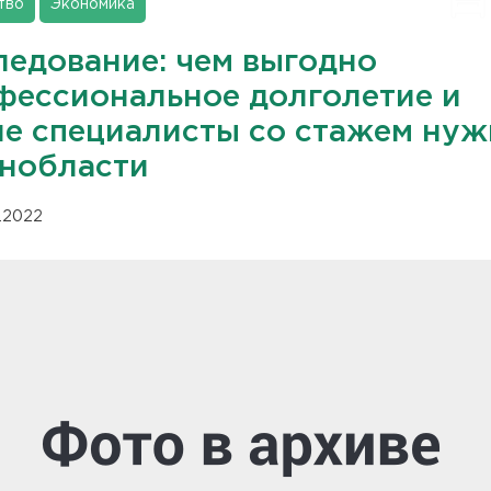
тво
Экономика
ледование: чем выгодно
фессиональное долголетие и
ие специалисты со стажем ну
енобласти
12.2022