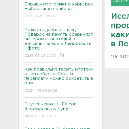
Общес
Взрывы прогремят в карьерах
Выборгского района
Исс
23:11, 05.08.2026
про
Кольцо сдавило палец.
как
Подарок на память обернулся
вызовом спасателей в
в Л
детский лагерь в Ленобласти
- фото
22:51, 05.08.2026
11:51 10.
Как правильно гасить ипотеку
в Петербурге. Срок и
переплату можно сократить в
разы
22:24, 05.08.2026
Ступень ракеты Falcon
9 врезалась в Луну
21:58, 05.08.2026