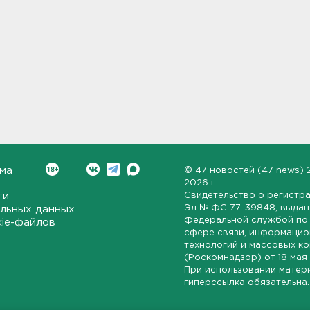
ма
©
47 новостей (47 news)
2026 г.
ти
Свидетельство о регистр
Эл № ФС 77-39848
, выда
льных данных
Федеральной службой по 
kie-файлов
сфере связи, информаци
технологий и массовых к
(Роскомнадзор) от
18 мая
При использовании матер
гиперссылка обязательна.