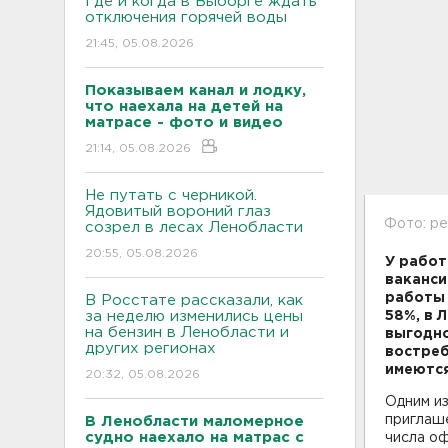
Где и когда в Выборге ждать
отключения горячей воды
21:45, 05.08.2026
Показываем канал и лодку,
что наехала на детей на
матрасе - фото и видео
21:14, 05.08.2026
Не путать с черникой.
Ядовитый вороний глаз
Фото: pe
созрел в лесах Ленобласти
20:55, 05.08.2026
У работ
ваканси
работы 
В Росстате рассказали, как
за неделю изменились цены
58%, в 
на бензин в Ленобласти и
выгодно
других регионах
востреб
имеются
20:32, 05.08.2026
Одним из
приглаш
В Ленобласти маломерное
судно наехало на матрас с
числа о