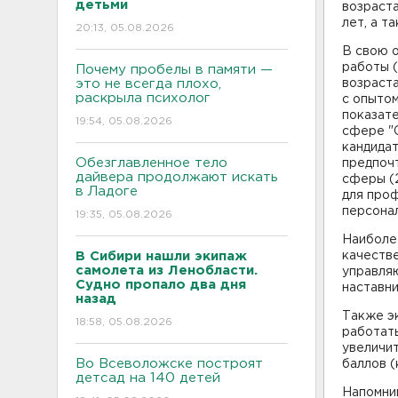
детьми
возраста
лет, а т
20:13, 05.08.2026
В свою о
работы (
Почему пробелы в памяти —
это не всегда плохо,
возраста
раскрыла психолог
с опытом
показате
19:54, 05.08.2026
сфере "С
кандидат
Обезглавленное тело
предпоч
дайвера продолжают искать
сферы (
в Ладоге
для проф
персонал
19:35, 05.08.2026
Наиболе
В Сибири нашли экипаж
качеств
самолета из Ленобласти.
управля
Судно пропало два дня
наставни
назад
Также э
18:58, 05.08.2026
работать
увеличит
Во Всеволожске построят
баллов 
детсад на 140 детей
Напомни