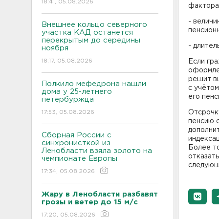
18:41, 05.08.2026
фактора
- величи
Внешнее кольцо северного
пенсионн
участка КАД останется
перекрытым до середины
- длител
ноября
18:17, 05.08.2026
Если гра
оформлен
решит вы
Полкило мефедрона нашли
с учётом
дома у 25-летнего
его пенс
петербуржца
17:53, 05.08.2026
Отсрочку
пенсию с
дополни
Сборная России с
индексац
синхронисткой из
Более то
Ленобласти взяла золото на
отказать
чемпионате Европы
следующ
17:34, 05.08.2026
Жару в Ленобласти разбавят
грозы и ветер до 15 м/с
17:20, 05.08.2026