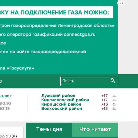
о
валют
Лужский район
+17
Кингисеппский район
+17
80.93
Киришский район
+16
93.19
Волховский район
+15
Темы дня
Что читают
2729