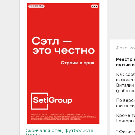
РЕКЛАМА
Фото: ww
Реестр 
пятью и
Как соо
включены
Виталий
(работа
По верси
финансир
Кроме т
Григорье
Скончался отец футболиста
* Физиче