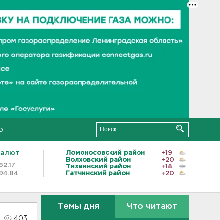
о
валют
Ломоносовский район
+19
Волховский район
+20
82.17
Тихвинский район
+18
94.84
Гатчинский район
+20
Темы дня
Что читают
403