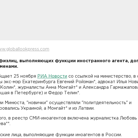
w.globallookpress.com
физлиц, выполняющих функции иностранного агента, до
менами.
бщает 25 ноября
РИА Новости
со ссылкой на министерство, в 
 экс-мэр Екатеринбурга Евгений Ройзман*, адвокат Илья Нови
 Колин*, журналисты Анна Монгайт* и Александра Гармажапов
вшая в Петербурге) и Федор Телин*.
и Минюста, "новички" осуществляли "политдеятельность" и
овались Украиной, а Монгайт* и из Латвии.
ого, в реестр СМИ-иноагентов включена журналистка Любовь
ва**.
ские лица, выполняющие функции иноагентов в России.