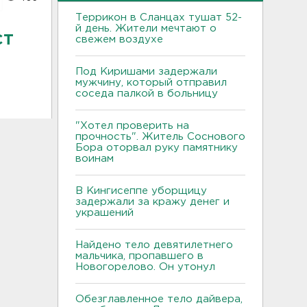
Террикон в Сланцах тушат 52-
й день. Жители мечтают о
ст
свежем воздухе
Под Киришами задержали
мужчину, который отправил
соседа палкой в больницу
"Хотел проверить на
прочность". Житель Соснового
Бора оторвал руку памятнику
воинам
В Кингисеппе уборщицу
задержали за кражу денег и
украшений
Найдено тело девятилетнего
мальчика, пропавшего в
Новогорелово. Он утонул
Обезглавленное тело дайвера,