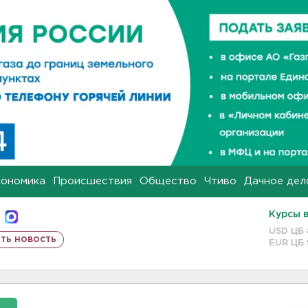
кономика
Происшествия
Общество
Чтиво
Дачное дел
Курсы 
USD ЦБ
ть новость
EUR ЦБ