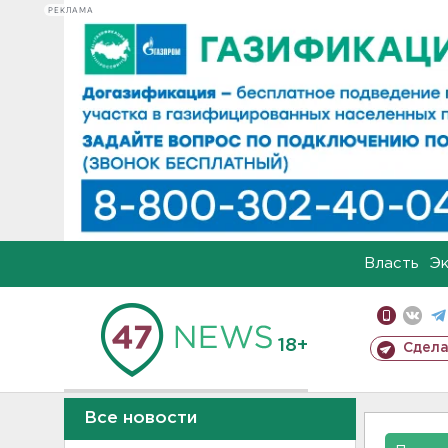
РЕКЛАМА
Власть
Э
18+
Сдела
Все новости