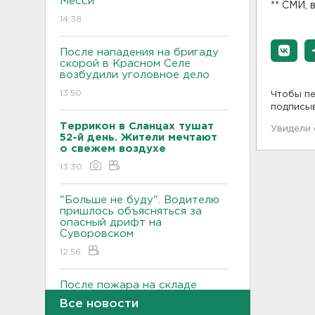
Месси
** СМИ, 
14:38
После нападения на бригаду
скорой в Красном Селе
возбудили уголовное дело
13:50
Чтобы пе
подписы
Террикон в Сланцах тушат
Увидели
52-й день. Жители мечтают
о свежем воздухе
13:30
"Больше не буду". Водителю
пришлось объясняться за
опасный дрифт на
Суворовском
12:56
После пожара на складе
“Ленты” в Красном Бору в
Все новости
магазинах сократился