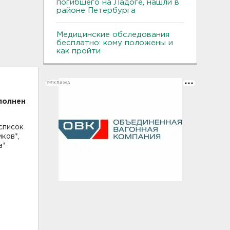
погибшего на Ладоге, нашли в
районе Петербурга
Медицинские обследования
бесплатно: кому положены и
как пройти
РЕКЛАМА
полнен
список
ков*,
а*