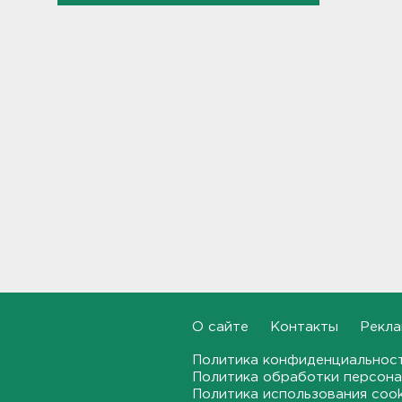
ассортимент
12:35
В Большой Ижоре с "Агатой
Кристи" отметят день
Ломоносовского района, в
Рощино - день поселка
12:05
Под Киришами задержали
мужчину, который отправил
соседа палкой в больницу
11:44
"Хотел проверить на
прочность". Житель
Соснового Бора оторвал
руку памятнику воинам
О сайте
Контакты
Рекла
11:15
Политика конфиденциальнос
Политика обработки персона
В Красном Селе избили
Политика использования coo
бригаду скорой помощи.