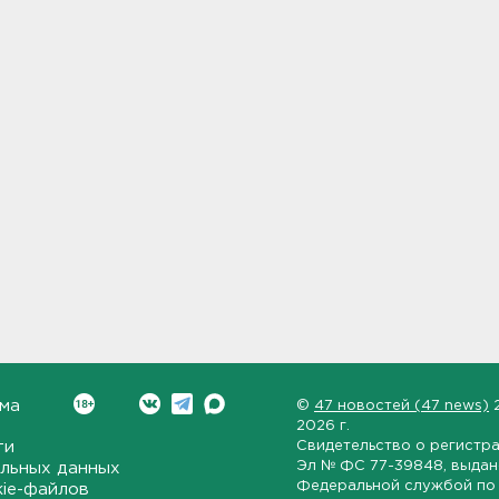
ма
©
47 новостей (47 news)
2026 г.
ти
Свидетельство о регистр
Эл № ФС 77-39848
, выда
льных данных
Федеральной службой по 
kie-файлов